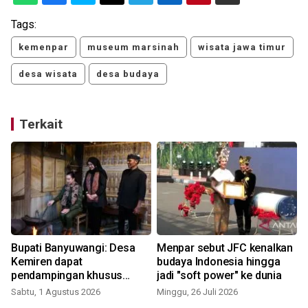
Tags:
kemenpar
museum marsinah
wisata jawa timur
desa wisata
desa budaya
Terkait
Bupati Banyuwangi: Desa
Menpar sebut JFC kenalkan
Kemiren dapat
budaya Indonesia hingga
pendampingan khusus
jadi "soft power" ke dunia
Kemenpar
Sabtu, 1 Agustus 2026
Minggu, 26 Juli 2026
S