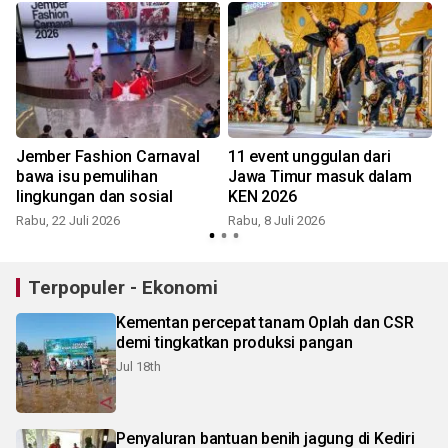
l
Jember Fashion Carnaval
11 event unggulan dari
bawa isu pemulihan
Jawa Timur masuk dalam
lingkungan dan sosial
KEN 2026
Rabu, 22 Juli 2026
Rabu, 8 Juli 2026
S
Terpopuler - Ekonomi
Kementan percepat tanam Oplah dan CSR
demi tingkatkan produksi pangan
Jul 18th
Penyaluran bantuan benih jagung di Kediri