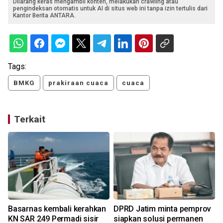
Dilarang keras mengambil konten, melakukan crawling atau
pengindeksan otomatis untuk AI di situs web ini tanpa izin tertulis dari
Kantor Berita ANTARA.
Tags:
BMKG
prakiraan cuaca
cuaca
Terkait
Basarnas kembali kerahkan
DPRD Jatim minta pemprov
KN SAR 249 Permadi sisir
siapkan solusi permanen