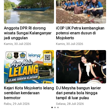
Anggota DPR RI dorong
iCOP UK Petra kembangkan
n
wisata Sungai Kalanganyar
potensi enam dusun di
jadi unggulan
Mojokerto
Kamis, 30 Juli 2026
Kamis, 30 Juli 2026
S
Kejari Kota Mojokerto lelang
DJ Meysha bangun karier
sembilan kendaraan
dari penata bola hingga
bermotor
tampil di luar pulau
Rabu, 29 Juli 2026
Selasa, 28 Juli 2026
M