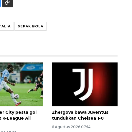
TALIA
SEPAK BOLA
Ekonomi triwulan II-2026
tumbuh 5,29 persen
2026-08-06 18:45:00
r City pesta gol
Zhergova bawa Juventus
k K-League All
tundukkan Chelsea 1-0
6 Agustus 2026 07:14