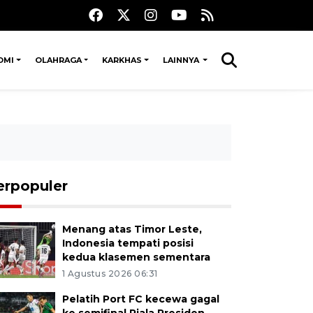
OMI
OLAHRAGA
KARKHAS
LAINNYA
erpopuler
Menang atas Timor Leste,
Indonesia tempati posisi
kedua klasemen sementara
1 Agustus 2026 06:31
Pelatih Port FC kecewa gagal