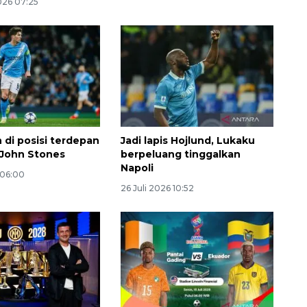
026 07:25
n di posisi terdepan
Jadi lapis Hojlund, Lukaku
 John Stones
berpeluang tinggalkan
Napoli
 06:00
26 Juli 2026 10:52