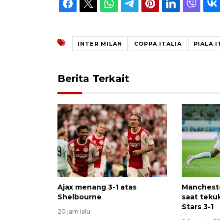
INTER MILAN
COPPA ITALIA
PIALA I
Berita Terkait
Ajax menang 3-1 atas
Mancheste
Shelbourne
saat teku
Stars 3-1
20 jam lalu