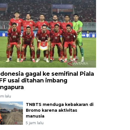
ndonesia gagal ke semifinal Piala
FF usai ditahan imbang
ingapura
am lalu
TNBTS menduga kebakaran di
Bromo karena aktivitas
manusia
5 jam lalu