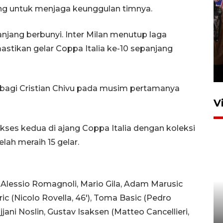
g untuk menjaga keunggulan timnya.
njang berbunyi. Inter Milan menutup laga
Persebaya juara Piala
tikan gelar Coppa Italia ke-10 sepanjang
Presiden 2026
13 jam lalu
if bagi Cristian Chivu pada musim pertamanya
V
sukses kedua di ajang Coppa Italia dengan koleksi
elah meraih 15 gelar.
 Alessio Romagnoli, Mario Gila, Adam Marusic
BPBD Jatim kerahkan "Drone
ric (Nicolo Rovella, 46'), Toma Basic (Pedro
Water Spray" bantu padamkan
ijjani Noslin, Gustav Isaksen (Matteo Cancellieri,
kebakaran Bromo