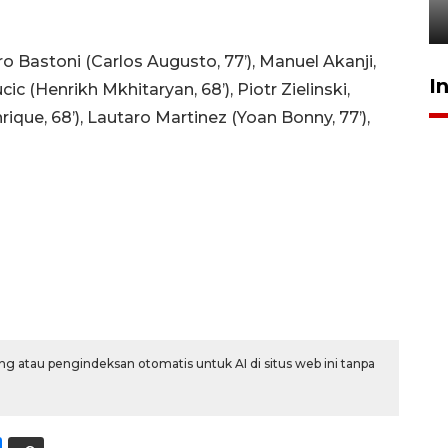
6 Agustus 2026 18:23
o Bastoni (Carlos Augusto, 77’), Manuel Akanji,
I
c (Henrikh Mkhitaryan, 68’), Piotr Zielinski,
ique, 68’), Lautaro Martinez (Yoan Bonny, 77’),
g atau pengindeksan otomatis untuk AI di situs web ini tanpa