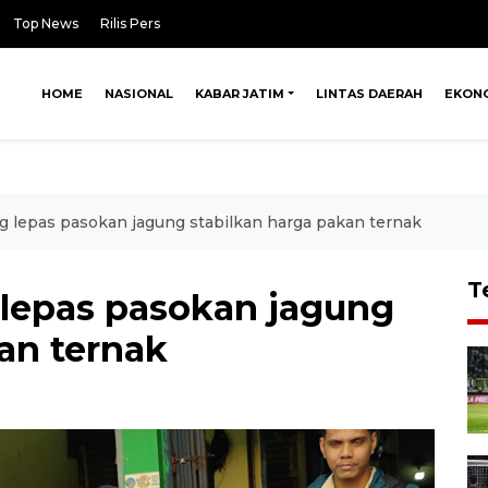
Top News
Rilis Pers
HOME
NASIONAL
KABAR JATIM
LINTAS DAERAH
EKON
g lepas pasokan jagung stabilkan harga pakan ternak
T
 lepas pasokan jagung
an ternak