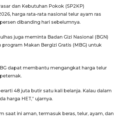
Pasar dan Kebutuhan Pokok (SP2KP)
6, harga rata-rata nasional telur ayam ras
8 persen dibanding hari sebelumnya.
ulhas juga meminta Badan Gizi Nasional (BGN)
program Makan Bergizi Gratis (MBG) untuk
Memberantas kejahatan
 MBG dapat membantu mengangkat harga telur
jalanan Jakarta
 peternak.
2026-08-05 18:00:00
erarti 48 juta butir satu kali belanja. Kalau dalam
da harga HET,” ujarnya.
saat ini aman, termasuk beras, telur, ayam, dan