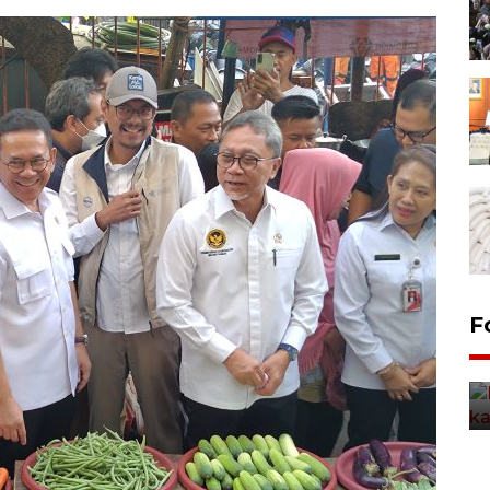
Uji fungsi jembatan kereta api
F
di Jember
5 Agustus 2026 22:18