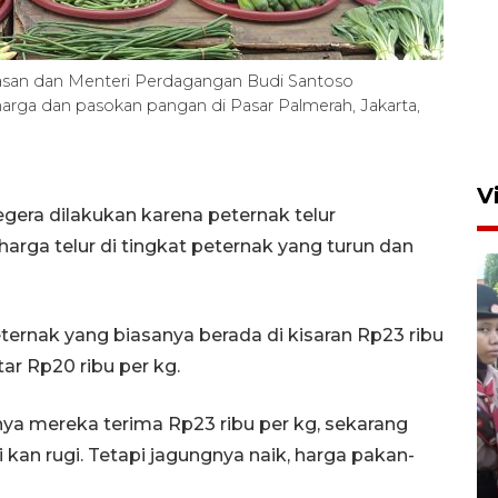
Hasan dan Menteri Perdagangan Budi Santoso
rga dan pasokan pangan di Pasar Palmerah, Jakarta,
V
gera dilakukan karena peternak telur
harga telur di tingkat peternak yang turun dan
eternak yang biasanya berada di kisaran Rp23 ribu
tar Rp20 ribu per kg.
BNPB optimalkan penguatan
anya mereka terima Rp23 ribu per kg, sekarang
Desa Tangguh Bencana di
Jawa Timur
 kan rugi. Tetapi jagungnya naik, harga pakan-
5 Agustus 2026 19:09