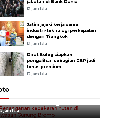
jabatan di Bank Dunia
13 jam lalu
Jatim jajaki kerja sama
industri-teknologi perkapalan
dengan Tiongkok
13 jam lalu
Dirut Bulog siapkan
pengalihan sebagian CBP jadi
beras premium
17 jam lalu
Gerakan 
oto
Penanganan kebakaran hutan
Tulungag
di kawasan Gunung Bromo
5 jam lalu
5 jam lalu