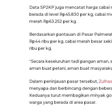
Data SP2KP juga mencatat harga cabai m
berada di level Rp45.830 per kg, cabai m
merah Rp63.252 per kg.
Berdasarkan pantauan di Pasar Palmerah
Rp44 ribu per kg, cabai merah besar seki
ribu per kg.
“Secara keseluruhan tadi pangan aman, st
aman buat petani, aman buat masyarakat
Dalam peninjauan pasar tersebut,
Zulha
menyapa dan berbincang dengan bebera
Keduanya turut membagikan minyak gor
warga yang berada di area pasar.