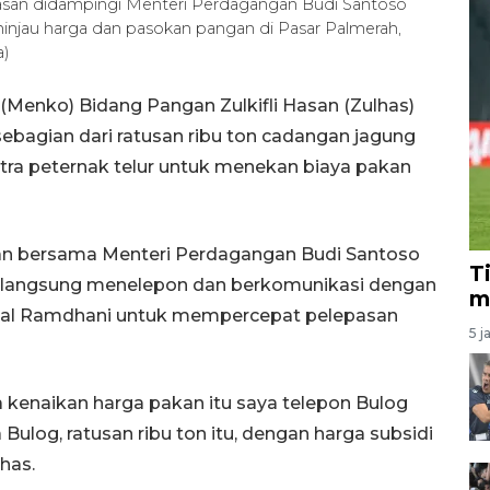
Hasan didampingi Menteri Perdagangan Budi Santoso
njau harga dan pasokan pangan di Pasar Palmerah,
a)
(Menko) Bidang Pangan Zulkifli Hasan (Zulhas)
bagian dari ratusan ribu ton cadangan jagung
tra peternak telur untuk menekan biaya pakan
an bersama Menteri Perdagangan Budi Santoso
T
as langsung menelepon dan berkomunikasi dengan
m
zal Ramdhani untuk mempercepat pelepasan
5 j
ra kenaikan harga pakan itu saya telepon Bulog
ulog, ratusan ribu ton itu, dengan harga subsidi
lhas.