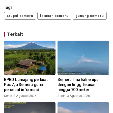
Tags:
Erupsi semeru
letusan semeru
gunung semeru
Terkait
BPBD Lumajang perkuat
Semeru lima kali erupsi
Pos Aju Semeru guna
dengan tinggi letusan
percepat informasi
hingga 700 meter
kebencanaan
Senin, 3 Agustus 2026
Senin, 3 Agustus 2026
K