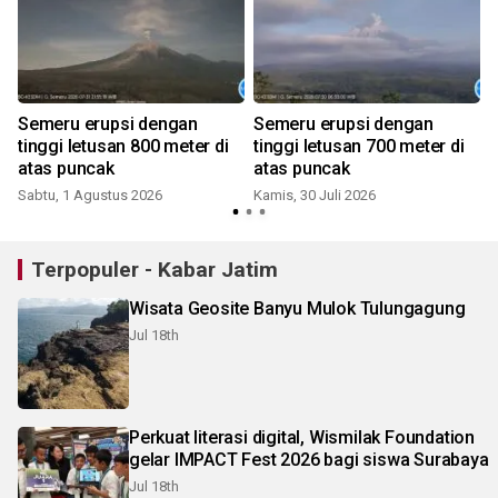
Semeru erupsi dengan
Semeru erupsi dengan
tinggi letusan 800 meter di
tinggi letusan 700 meter di
atas puncak
atas puncak
Sabtu, 1 Agustus 2026
Kamis, 30 Juli 2026
J
Terpopuler - Kabar Jatim
Wisata Geosite Banyu Mulok Tulungagung
Jul 18th
Perkuat literasi digital, Wismilak Foundation
gelar IMPACT Fest 2026 bagi siswa Surabaya
Jul 18th