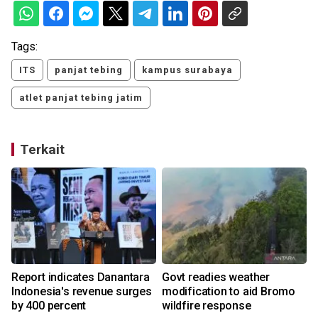
Tags:
ITS
panjat tebing
kampus surabaya
atlet panjat tebing jatim
Terkait
Report indicates Danantara
Govt readies weather
c
Indonesia's revenue surges
modification to aid Bromo
by 400 percent
wildfire response