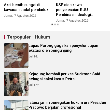
Aksi bersih sungai di
KSP siap kawal
kawasan padat penduduk
penyelesaian RUU
Pembinaan Ideologi
Jumat, 7 Agustus 2026
Pancasila
Jumat, 7 Agustus 2026
Terpopuler - Hukum
Lapas Porong gagalkan penyelundupan
ekstasi oleh pengunjung
Jul 14th
Kejagung kembali periksa Sudirman Said
sebagai saksi kasus Petral
Jul 17th
Istana jamin penegakan hukum era Presiden
Prabowo berjalan profesional