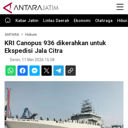
Kabar Jatim
Lintas Daerah
Ekonomi
Olahraga
Hibur
ANTARA
Hukum
KRI Canopus 936 dikerahkan untuk
Ekspedisi Jala Citra
Senin, 11 Mei 2026 15:58