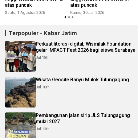
atas puncak
atas puncak
Sabtu, 1 Agustus 2026
Kamis, 30 Juli 2026
J
Terpopuler - Kabar Jatim
Perkuat literasi digital, Wismilak Foundation
gelar IMPACT Fest 2026 bagi siswa Surabaya
Jul 18th
Wisata Geosite Banyu Mulok Tulungagung
Jul 18th
Pembangunan jalan sirip JLS Tulungagung
mulai 2027
Jul 13th