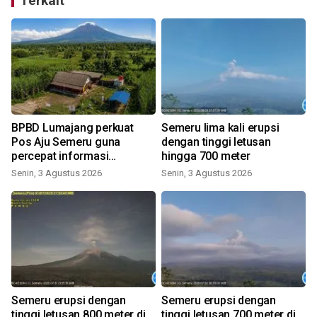
Terkait
BPBD Lumajang perkuat
Semeru lima kali erupsi
Pos Aju Semeru guna
dengan tinggi letusan
percepat informasi
hingga 700 meter
kebencanaan
Senin, 3 Agustus 2026
Senin, 3 Agustus 2026
K
Semeru erupsi dengan
Semeru erupsi dengan
tinggi letusan 800 meter di
tinggi letusan 700 meter di