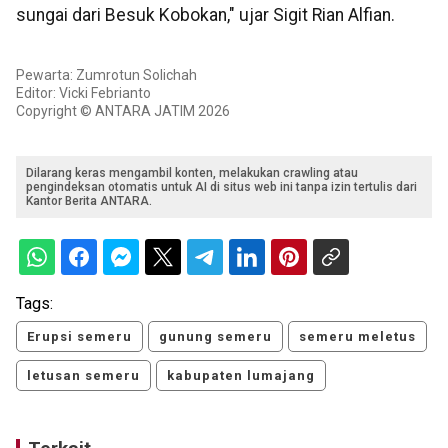
sungai dari Besuk Kobokan," ujar Sigit Rian Alfian.
Pewarta: Zumrotun Solichah
Editor: Vicki Febrianto
Copyright © ANTARA JATIM 2026
Dilarang keras mengambil konten, melakukan crawling atau
pengindeksan otomatis untuk AI di situs web ini tanpa izin tertulis dari
Kantor Berita ANTARA.
Tags:
Erupsi semeru
gunung semeru
semeru meletus
letusan semeru
kabupaten lumajang