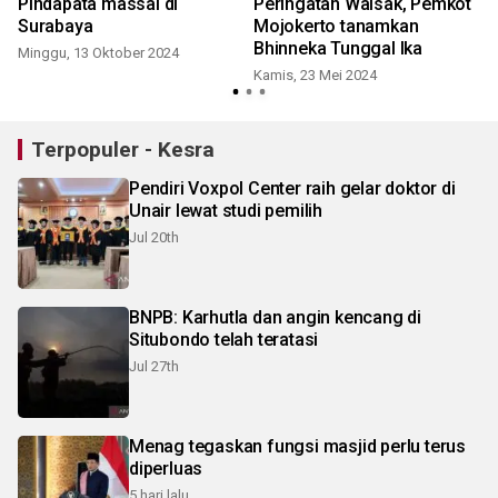
Pindapata massal di
Peringatan Waisak, Pemkot
Surabaya
Mojokerto tanamkan
Bhinneka Tunggal Ika
Minggu, 13 Oktober 2024
S
Kamis, 23 Mei 2024
Terpopuler - Kesra
Pendiri Voxpol Center raih gelar doktor di
Unair lewat studi pemilih
Jul 20th
BNPB: Karhutla dan angin kencang di
Situbondo telah teratasi
Jul 27th
Menag tegaskan fungsi masjid perlu terus
diperluas
5 hari lalu