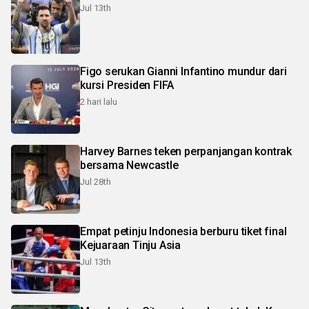
Jul 13th
Figo serukan Gianni Infantino mundur dari
kursi Presiden FIFA
2 hari lalu
Harvey Barnes teken perpanjangan kontrak
bersama Newcastle
Jul 28th
Empat petinju Indonesia berburu tiket final
Kejuaraan Tinju Asia
Jul 13th