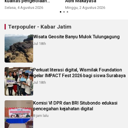
t
kualitas pengelolaan
Adhi Makayasa
Geopark Ijen
Selasa, 4 Agustus 2026
Minggu, 2 Agustus 2026
J
Terpopuler - Kabar Jatim
Wisata Geosite Banyu Mulok Tulungagung
Jul 18th
Perkuat literasi digital, Wismilak Foundation
gelar IMPACT Fest 2026 bagi siswa Surabaya
Jul 18th
Komisi VI DPR dan BRI Situbondo edukasi
pencegahan kejahatan digital
8 jam lalu