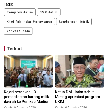
Tags:
Pemprov Jatim
SMK Jatim
Khofifah Indar Parawansa
kendaraan listrik
konversi bbm
Terkait
Kejari serahkan LO
Ketua DMI Jatim sebut
pemanfaatan barang milik
Menag apresiasi program
daerah ke Pemkab Madiun
UKIM
Kamis, 6 Agustus 2026
Kamis, 6 Agustus 2026