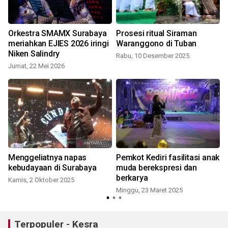
Orkestra SMAMX Surabaya
Prosesi ritual Siraman
meriahkan EJIES 2026 iringi
Waranggono di Tuban
Niken Salindry
Rabu, 10 Desember 2025
Jumat, 22 Mei 2026
R
Menggeliatnya napas
Pemkot Kediri fasilitasi anak
kebudayaan di Surabaya
muda berekspresi dan
berkarya
Kamis, 2 Oktober 2025
Minggu, 23 Maret 2025
Terpopuler - Kesra