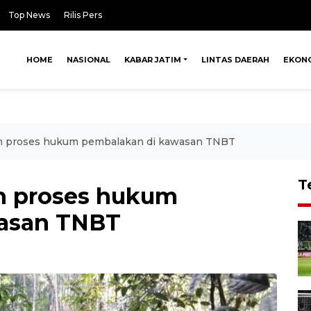
Top News
Rilis Pers
HOME
NASIONAL
KABAR JATIM
LINTAS DAERAH
EKON
n proses hukum pembalakan di kawasan TNBT
T
n proses hukum
asan TNBT