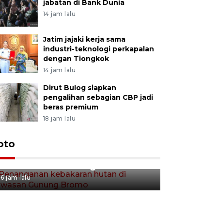
jabatan di Bank Dunia
14 jam lalu
Jatim jajaki kerja sama
industri-teknologi perkapalan
dengan Tiongkok
14 jam lalu
Dirut Bulog siapkan
pengalihan sebagian CBP jadi
beras premium
18 jam lalu
Gerakan 
oto
Penanganan kebakaran hutan
Tulungag
di kawasan Gunung Bromo
7 jam lalu
6 jam lalu