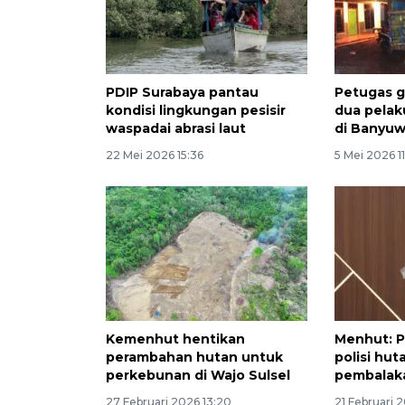
PDIP Surabaya pantau
Petugas 
kondisi lingkungan pesisir
dua pelak
waspadai abrasi laut
di Banyuw
22 Mei 2026 15:36
5 Mei 2026 1
Kemenhut hentikan
Menhut: P
perambahan hutan untuk
polisi hu
perkebunan di Wajo Sulsel
pembalaka
27 Februari 2026 13:20
21 Februari 