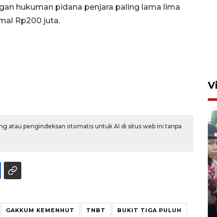
gan hukuman pidana penjara paling lama lima
mal Rp200 juta.
V
g atau pengindeksan otomatis untuk AI di situs web ini tanpa
BNPB optimalkan penguatan
Desa Tangguh Bencana di
Jawa Timur
GAKKUM KEMENHUT
TNBT
BUKIT TIGA PULUH
5 Agustus 2026 19:09