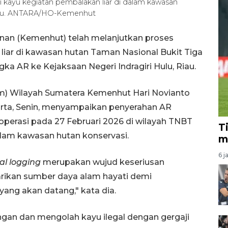
kayu kegiatan pembalakan liar di dalam kawasan
Riau. ANTARA/HO-Kemenhut
nan (Kemenhut) telah melanjutkan proses
iar di kawasan hutan Taman Nasional Bukit Tiga
a AR ke Kejaksaan Negeri Indragiri Hulu, Riau.
) Wilayah Sumatera Kemenhut Hari Novianto
arta, Senin, menyampaikan penyerahan AR
operasi pada 27 Februari 2026 di wilayah TNBT
T
alam kawasan hutan konservasi.
m
6 j
gal logging
merupakan wujud keseriusan
rikan sumber daya alam hayati demi
ang akan datang," kata dia.
an dan mengolah kayu ilegal dengan gergaji