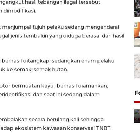
angkut hasil tebangan ilegal tersebut
dimodifikasi.
t menjumpai tujuh pelaku sedang mengendarai
al jenis tembalun yang diduga berasal dari hasil
AR berhasil ditangkap, sedangkan enam pelaku
suk ke semak-semak hutan.
otor bermuatan kayu, berhasil diamankan,
Uji fungsi jembatan kereta api
F
identifikasi dan saat ini sedang dalam
di Jember
5 Agustus 2026 22:18
embalakan secara berulang kali sehingga
hadap ekosistem kawasan konservasi TNBT.