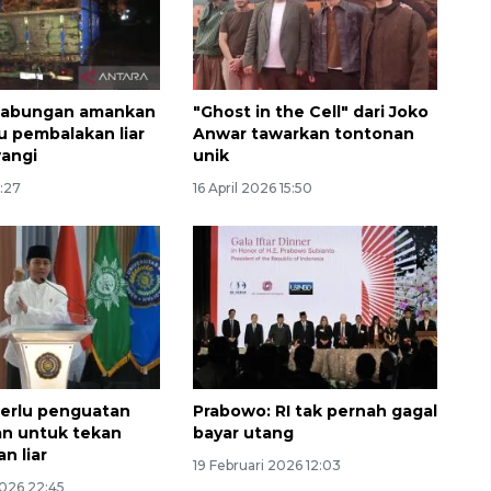
gabungan amankan
"Ghost in the Cell" dari Joko
u pembalakan liar
Anwar tawarkan tontonan
angi
unik
1:27
16 April 2026 15:50
Memberantas kejahatan
jalanan Jakarta
2026-08-05 18:00:00
erlu penguatan
Prabowo: RI tak pernah gagal
tan untuk tekan
bayar utang
n liar
19 Februari 2026 12:03
2026 22:45