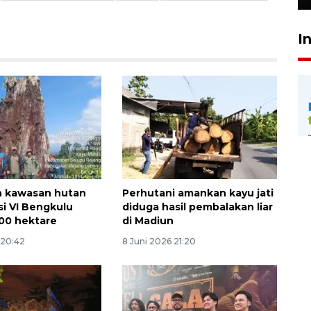
I
n kawasan hutan
Perhutani amankan kayu jati
i VI Bengkulu
diduga hasil pembalakan liar
000 hektare
di Madiun
 20:42
8 Juni 2026 21:20