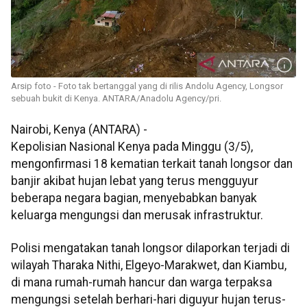
Arsip foto - Foto tak bertanggal yang di rilis Andolu Agency, Longsor
sebuah bukit di Kenya. ANTARA/Anadolu Agency/pri.
Nairobi, Kenya (ANTARA) -
Kepolisian Nasional Kenya pada Minggu (3/5),
mengonfirmasi 18 kematian terkait tanah longsor dan
banjir akibat hujan lebat yang terus mengguyur
beberapa negara bagian, menyebabkan banyak
keluarga mengungsi dan merusak infrastruktur.
Polisi mengatakan tanah longsor dilaporkan terjadi di
wilayah Tharaka Nithi, Elgeyo-Marakwet, dan Kiambu,
di mana rumah-rumah hancur dan warga terpaksa
mengungsi setelah berhari-hari diguyur hujan terus-