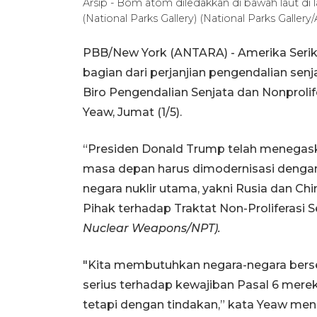
Arsip - Bom atom diledakkan di bawah laut di la
(National Parks Gallery) (National Parks Gallery
PBB/New York (ANTARA) - Amerika Serik
bagian dari perjanjian pengendalian sen
Biro Pengendalian Senjata dan Nonprolif
Yeaw, Jumat (1/5).
“Presiden Donald Trump telah menegask
masa depan harus dimodernisasi dengan
negara nuklir utama, yakni Rusia dan Ch
Pihak terhadap Traktat Non-Proliferasi Se
Nuclear Weapons/NPT).
"Kita membutuhkan negara-negara berse
serius terhadap kewajiban Pasal 6 merek
tetapi dengan tindakan,” kata Yeaw m