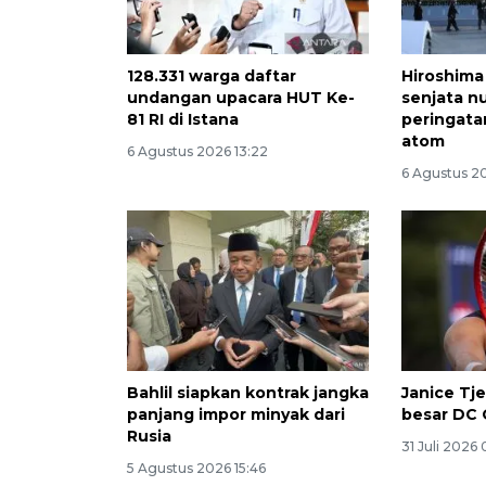
128.331 warga daftar
Hiroshima
undangan upacara HUT Ke-
senjata nu
81 RI di Istana
peringata
atom
6 Agustus 2026 13:22
6 Agustus 2
Bahlil siapkan kontrak jangka
Janice Tje
panjang impor minyak dari
besar DC
Rusia
31 Juli 2026 
5 Agustus 2026 15:46