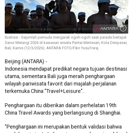
Ilustrasi - Sejumlah pemuda mengarak ogoh-ogoh saat parade bertajuk
Sanur Metangi 2026 di kawasan wisata Pantai Mertasari, Kota Denpasar,
Bali, Kamis (12/3/2026). ANTARA FOTO/Fikri Yusuf/wsj.
Beijing (ANTARA) -
Indonesia mendapat predikat negara tujuan destinasi
utama, sementara Bali juga meraih penghargaan
wilayah pariwisata favorit dari majalah perjalanan
terkemuka China "Travel+Leisure".
Penghargaan itu diberikan dalam perhelatan 19th
China Travel Awards yang berlangsung di Shanghai.
"Penghargaan ini merupakan bentuk validasi bahwa