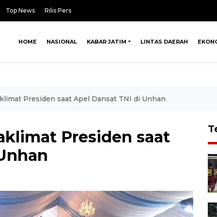
Top News
Rilis Pers
HOME
NASIONAL
KABAR JATIM
LINTAS DAERAH
EKON
aklimat Presiden saat Apel Dansat TNI di Unhan
T
aklimat Presiden saat
 Unhan