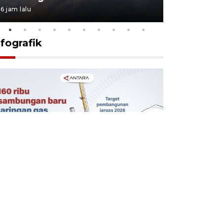
6 jam lalu
6 jam lalu
nfografik