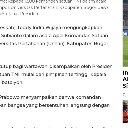
mat kepada 1.500 komandan satuan TNI dalam acara
pus Universitas Pertahanan, Kabupaten Bogor, Jawa
kretariat Presiden.
 (Seskab) Teddy Indra Wijaya mengungkapkan
wo Subianto dalam acara Apel Komandan Satuan
ersitas Pertahanan (Unhan), Kabupaten Bogor,
rtutup bagi wartawan, disampaikan oleh Presiden
I
n TNI, mulai dari pimpinan tertinggi, kepala
A
 batalyon.
S
7 j
en Prabowo menyampaikan bahwa komandan
pan bangsa yang bersentuhan langsung dengan