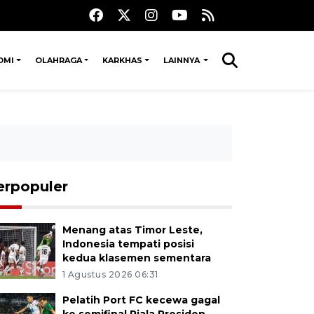
OMI
OLAHRAGA
KARKHAS
LAINNYA
erpopuler
Menang atas Timor Leste,
Indonesia tempati posisi
kedua klasemen sementara
1 Agustus 2026 06:31
Pelatih Port FC kecewa gagal