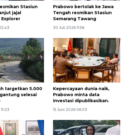
esmikan Stasiun
Prabowo bertolak ke Jawa
njut jajal
Tengah resmikan Stasiun
 Explorer
Semarang Tawang
 12:43
30 Juli 2026 11:58
h targetkan 5.000
Kepercayaan dunia naik,
gantung selesai
Prabowo minta data
6
investasi dipublikasikan.
 11:03
15 Juni 2026 06:03