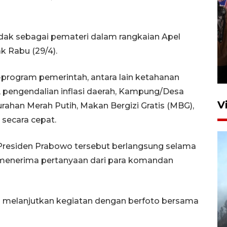
ndak sebagai pemateri dalam rangkaian Apel
Persebaya juara Piala
k Rabu (29/4).
Presiden 2026
15 jam lalu
-program pemerintah, antara lain ketahanan
, pengendalian inflasi daerah, Kampung/Desa
V
rahan Merah Putih, Makan Bergizi Gratis (MBG),
secara cepat.
residen Prabowo tersebut berlangsung selama
o menerima pertanyaan dari para komandan
BPBD Jatim kerahkan "Drone
wo melanjutkan kegiatan dengan berfoto bersama
Water Spray" bantu padamkan
kebakaran Bromo