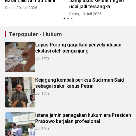
a
Barat Lalu Ahmad Zaini
Jampidsus ke luar negeri
usai jadi tersangka
Senin, 20 Juli 2026
J
Senin, 13 Juli 2026
Terpopuler - Hukum
Lapas Porong gagalkan penyelundupan
ekstasi oleh pengunjung
Jul 14th
Kejagung kembali periksa Sudirman Said
sebagai saksi kasus Petral
Jul 17th
Istana jamin penegakan hukum era Presiden
Prabowo berjalan profesional
Jul 20th