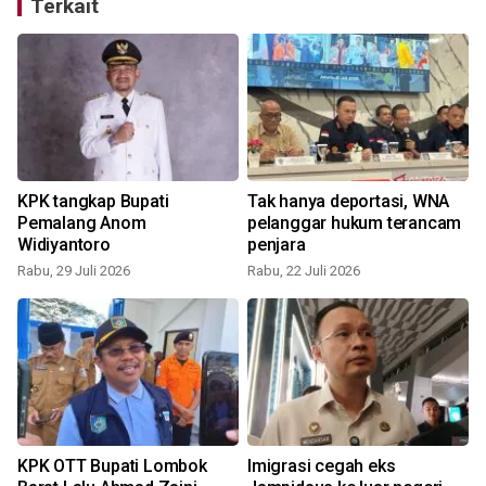
Terkait
KPK tangkap Bupati
Tak hanya deportasi, WNA
Pemalang Anom
pelanggar hukum terancam
Widiyantoro
penjara
Rabu, 29 Juli 2026
Rabu, 22 Juli 2026
J
KPK OTT Bupati Lombok
Imigrasi cegah eks