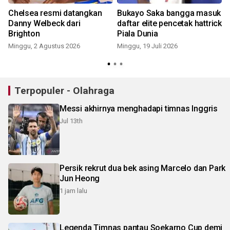
Chelsea resmi datangkan
Bukayo Saka bangga masuk
Danny Welbeck dari
daftar elite pencetak hattrick
g
Brighton
Piala Dunia
Minggu, 2 Agustus 2026
Minggu, 19 Juli 2026
R
Terpopuler - Olahraga
Messi akhirnya menghadapi timnas Inggris
Jul 13th
Persik rekrut dua bek asing Marcelo dan Park
Jun Heong
1 jam lalu
Legenda Timnas pantau Soekarno Cup demi