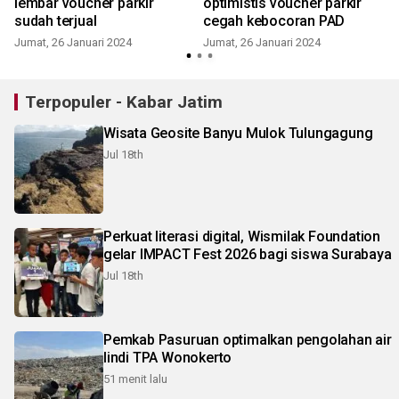
lembar voucher parkir
optimistis voucher parkir
sudah terjual
cegah kebocoran PAD
Jumat, 26 Januari 2024
Jumat, 26 Januari 2024
Terpopuler - Kabar Jatim
Wisata Geosite Banyu Mulok Tulungagung
Jul 18th
Perkuat literasi digital, Wismilak Foundation
gelar IMPACT Fest 2026 bagi siswa Surabaya
Jul 18th
Pemkab Pasuruan optimalkan pengolahan air
lindi TPA Wonokerto
51 menit lalu