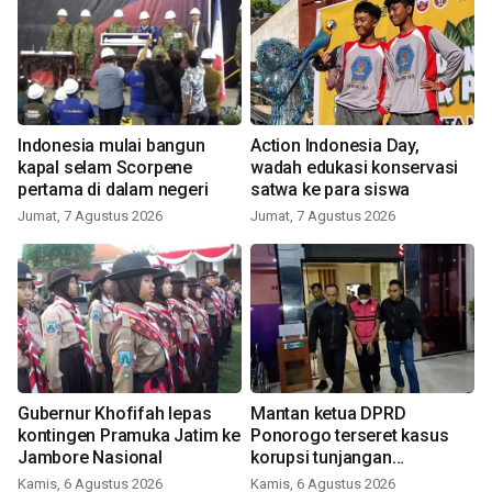
Indonesia mulai bangun
Action Indonesia Day,
kapal selam Scorpene
wadah edukasi konservasi
pertama di dalam negeri
satwa ke para siswa
Jumat, 7 Agustus 2026
Jumat, 7 Agustus 2026
Gubernur Khofifah lepas
Mantan ketua DPRD
kontingen Pramuka Jatim ke
Ponorogo terseret kasus
Jambore Nasional
korupsi tunjangan
perumahan
Kamis, 6 Agustus 2026
Kamis, 6 Agustus 2026