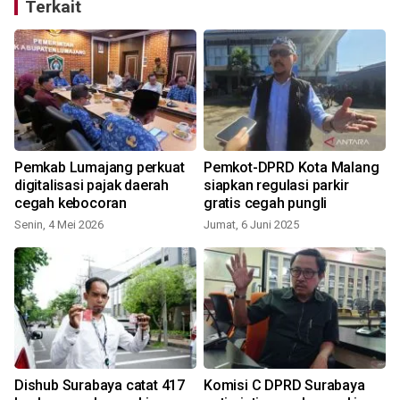
Terkait
Pemkab Lumajang perkuat
Pemkot-DPRD Kota Malang
digitalisasi pajak daerah
siapkan regulasi parkir
cegah kebocoran
gratis cegah pungli
Senin, 4 Mei 2026
Jumat, 6 Juni 2025
R
Dishub Surabaya catat 417
Komisi C DPRD Surabaya