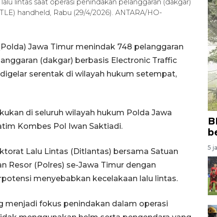
alu lintas saat operasi penindakan pelanggaran (dakgar)
(ETLE) handheld, Rabu (29/4/2026). ANTARA/HO-
 (Polda) Jawa Timur menindak 748 pelanggaran
langgaran (dakgar) berbasis Electronic Traffic
igelar serentak di wilayah hukum setempat,
akukan di seluruh wilayah hukum Polda Jawa
B
Jatim Kombes Pol Iwan Saktiadi.
b
5 j
ktorat Lalu Lintas (Ditlantas) bersama Satuan
sian Resor (Polres) se-Jawa Timur dengan
rpotensi menyebabkan kecelakaan lalu lintas.
g menjadi fokus penindakan dalam operasi