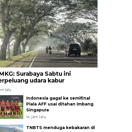
MKG: Surabaya Sabtu ini
erpeluang udara kabur
am lalu
Indonesia gagal ke semifinal
Piala AFF usai ditahan imbang
Singapura
14 jam lalu
TNBTS menduga kebakaran di