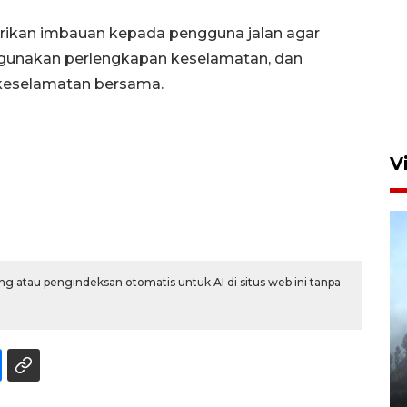
rikan imbauan kepada pengguna jalan agar
Aksi bersih sungai di kawasan
nggunakan perlengkapan keselamatan, dan
padat penduduk
keselamatan bersama.
22 jam lalu
V
g atau pengindeksan otomatis untuk AI di situs web ini tanpa
BPBD Jatim kerahkan "Drone
Water Spray" bantu padamkan
kebakaran Bromo
6 Agustus 2026 18:23