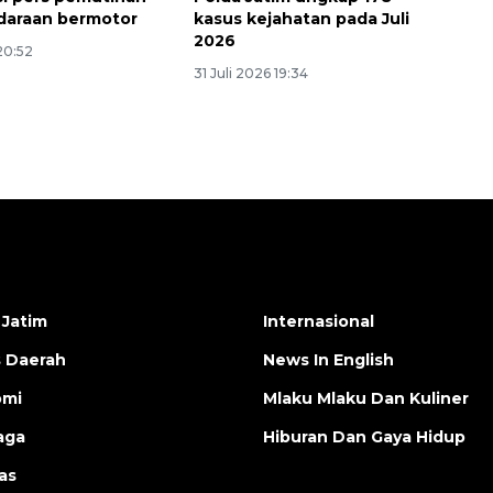
daraan bermotor
kasus kejahatan pada Juli
2026
 20:52
31 Juli 2026 19:34
 Jatim
Internasional
s Daerah
News In English
omi
Mlaku Mlaku Dan Kuliner
aga
Hiburan Dan Gaya Hidup
as