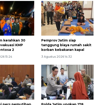
im kerahkan 30
Pemprov Jatim siap
evakuasi KMP
tanggung biaya rumah sakit
entosa 2
korban kebakaran kapal
026 15:24
3 Agustus 2026 14:32
Awas penipuan berbasis AI
2026-08-07 13:45:00
i pers pemutihan
Polda Jatim ungkap 178