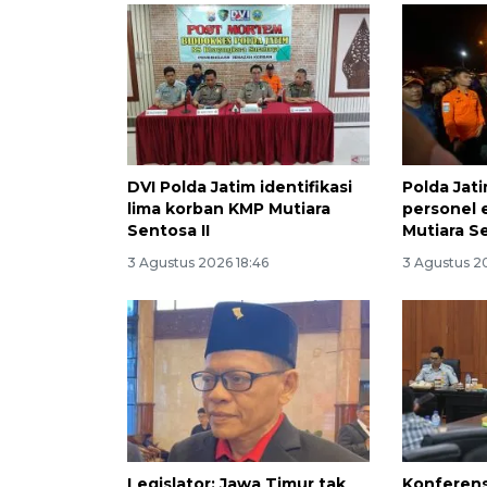
DVI Polda Jatim identifikasi
Polda Jat
lima korban KMP Mutiara
personel 
Sentosa II
Mutiara S
3 Agustus 2026 18:46
3 Agustus 2
Legislator: Jawa Timur tak
Konferens