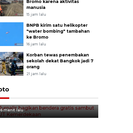
Bromo karena aktivitas
manusia
15 jam lalu
BNPB kirim satu helikopter
"water bombing" tambahan
ke Bromo
16 jam lalu
Korban tewas penembakan
sekolah dekat Bangkok jadi 7
orang
21 jam lalu
Jurnalis bagikan bendera
oto
gratis sambut HUT
Kemerdekaan
6 menit lalu