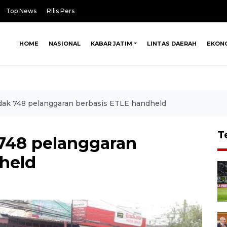
Top News
Rilis Pers
HOME
NASIONAL
KABAR JATIM
LINTAS DAERAH
EKON
ndak 748 pelanggaran berbasis ETLE handheld
T
 748 pelanggaran
held