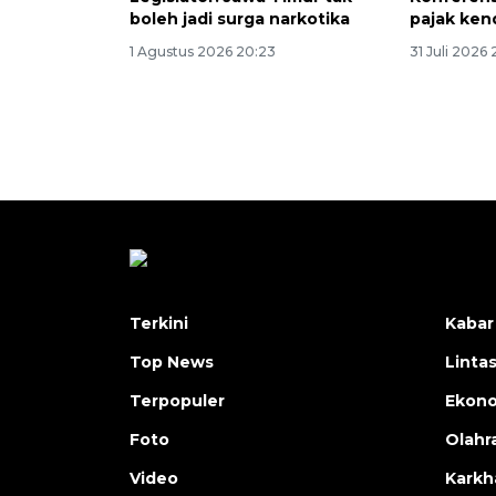
boleh jadi surga narkotika
pajak ken
1 Agustus 2026 20:23
31 Juli 2026
Terkini
Kabar
Top News
Linta
Terpopuler
Ekon
Foto
Olahr
Video
Karkh