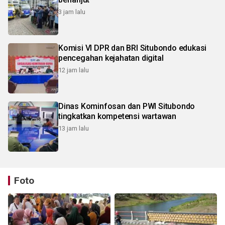
3 jam lalu
Komisi VI DPR dan BRI Situbondo edukasi
pencegahan kejahatan digital
12 jam lalu
Dinas Kominfosan dan PWI Situbondo
tingkatkan kompetensi wartawan
13 jam lalu
Foto