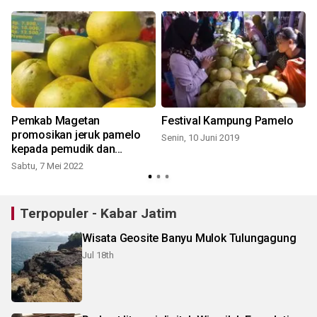
Pemkab Magetan
Festival Kampung Pamelo
promosikan jeruk pamelo
Senin, 10 Juni 2019
kepada pemudik dan
wisatawan
Sabtu, 7 Mei 2022
S
Terpopuler - Kabar Jatim
Wisata Geosite Banyu Mulok Tulungagung
Jul 18th