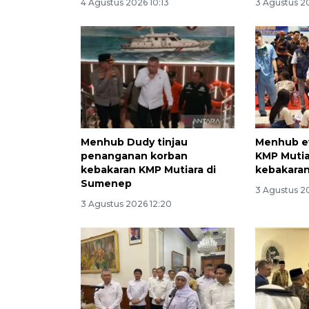
4 Agustus 2026 10:13
3 Agustus 2
Menhub Dudy tinjau
Menhub ev
penanganan korban
KMP Mutiar
kebakaran KMP Mutiara di
kebakara
Sumenep
3 Agustus 2
3 Agustus 2026 12:20