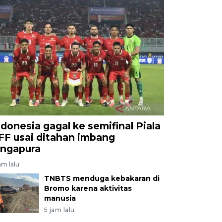
ndonesia gagal ke semifinal Piala
FF usai ditahan imbang
ingapura
am lalu
TNBTS menduga kebakaran di
Bromo karena aktivitas
manusia
5 jam lalu