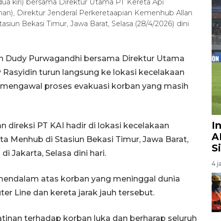
a kiri) bersama Direktur Utama PT Kereta Api
nan), Direktur Jenderal Perkeretaapian Kemenhub Allan
Stasiun Bekasi Timur, Jawa Barat, Selasa (28/4/2026) dini
an Dudy Purwagandhi bersama Direktur Utama
 Rasyidin turun langsung ke lokasi kecelakaan
uk mengawal proses evakuasi korban yang masih
I
direksi PT KAI hadir di lokasi kecelakaan
A
kata Menhub di Stasiun Bekasi Timur, Jawa Barat,
S
 Jakarta, Selasa dini hari.
4 j
endalam atas korban yang meninggal dunia
r Line dan kereta jarak jauh tersebut.
hatinan terhadap korban luka dan berharap seluruh