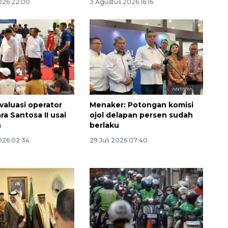
026 22:00
3 Agustus 2026 16:16
aluasi operator
Menaker: Potongan komisi
a Santosa II usai
ojol delapan persen sudah
n
berlaku
026 02:34
29 Juli 2026 07:40