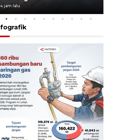
4 jam lalu
4 jam lalu
nfografik