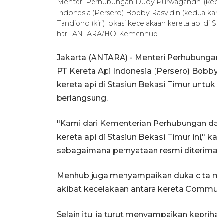
Menteri Perhubungan Dudy Purwagandhi (kedu
Indonesia (Persero) Bobby Rasyidin (kedua ka
Tandiono (kiri) lokasi kecelakaan kereta api di 
hari. ANTARA/HO-Kemenhub
Jakarta (ANTARA) - Menteri Perhubung
PT Kereta Api Indonesia (Persero) Bobby
kereta api di Stasiun Bekasi Timur unt
berlangsung.
"Kami dari Kementerian Perhubungan dan 
kereta api di Stasiun Bekasi Timur ini," 
sebagaimana pernyataan resmi diterima di
Menhub juga menyampaikan duka cita m
akibat kecelakaan antara kereta Commute
Selain itu, ia turut menyampaikan kepri