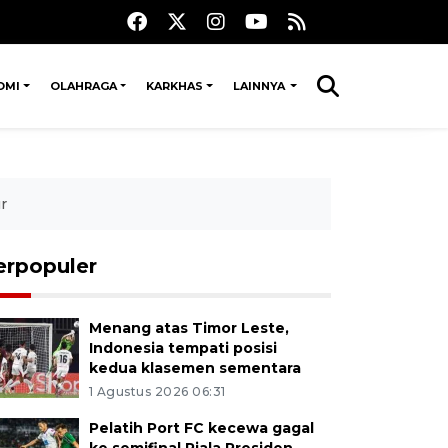
OMI
OLAHRAGA
KARKHAS
LAINNYA
r
erpopuler
Menang atas Timor Leste,
Indonesia tempati posisi
kedua klasemen sementara
1 Agustus 2026 06:31
Pelatih Port FC kecewa gagal