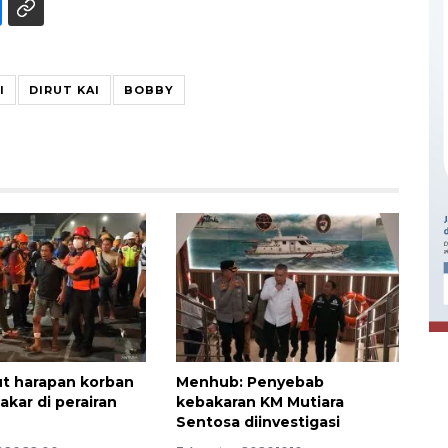
I
DIRUT KAI
BOBBY
Ekonomi triwulan II-2026
tumbuh 5,29 persen
2026-08-06 18:45:00
t harapan korban
Menhub: Penyebab
akar di perairan
kebakaran KM Mutiara
Sentosa diinvestigasi