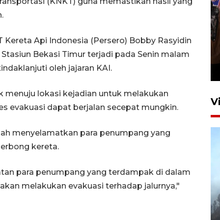
ansportasi (KNKT) guna memastikan hasil yang
.
 Kereta Api Indonesia (Persero) Bobby Rasyidin
Persebaya juara Piala
Stasiun Bekasi Timur terjadi pada Senin malam
Presiden 2026
ndaklanjuti oleh jajaran KAI.
13 jam lalu
k menuju lokasi kejadian untuk melakukan
V
 evakuasi dapat berjalan secepat mungkin.
adalah menyelamatkan para penumpang yang
erbong kereta.
matan para penumpang yang terdampak di dalam
 akan melakukan evakuasi terhadap jalurnya,"
BPBD Jatim kerahkan "Drone
Water Spray" bantu padamkan
kebakaran Bromo