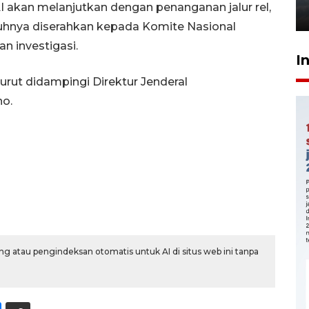
 akan melanjutkan dengan penanganan jalur rel,
6 Agustus 2026 18:23
hnya diserahkan kepada Komite Nasional
n investigasi.
I
urut didampingi Direktur Jenderal
no.
g atau pengindeksan otomatis untuk AI di situs web ini tanpa