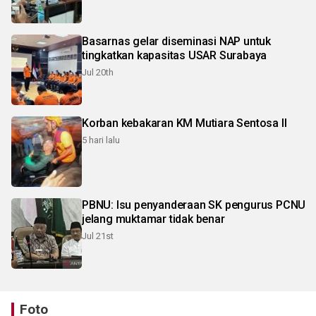
Basarnas gelar diseminasi NAP untuk
tingkatkan kapasitas USAR Surabaya
Jul 20th
Korban kebakaran KM Mutiara Sentosa II
5 hari lalu
PBNU: Isu penyanderaan SK pengurus PCNU
jelang muktamar tidak benar
Jul 21st
Foto