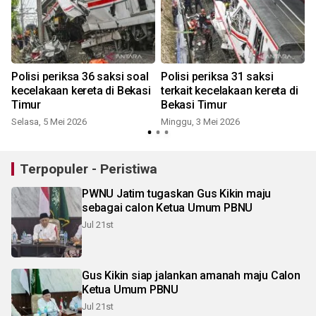
Polisi periksa 36 saksi soal
Polisi periksa 31 saksi
kecelakaan kereta di Bekasi
terkait kecelakaan kereta di
Timur
Bekasi Timur
Selasa, 5 Mei 2026
Minggu, 3 Mei 2026
K
Terpopuler - Peristiwa
PWNU Jatim tugaskan Gus Kikin maju
sebagai calon Ketua Umum PBNU
Jul 21st
Gus Kikin siap jalankan amanah maju Calon
Ketua Umum PBNU
Jul 21st