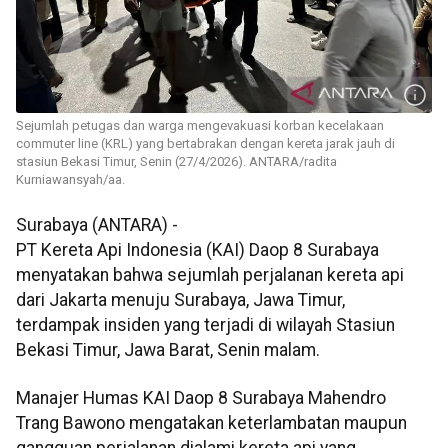
Sejumlah petugas dan warga mengevakuasi korban kecelakaan
commuter line (KRL) yang bertabrakan dengan kereta jarak jauh di
stasiun Bekasi Timur, Senin (27/4/2026). ANTARA/radita
Kurniawansyah/aa.
Surabaya (ANTARA) -
PT Kereta Api Indonesia (KAI) Daop 8 Surabaya
menyatakan bahwa sejumlah perjalanan kereta api
dari Jakarta menuju Surabaya, Jawa Timur,
terdampak insiden yang terjadi di wilayah Stasiun
Bekasi Timur, Jawa Barat, Senin malam.
Manajer Humas KAI Daop 8 Surabaya Mahendro
Trang Bawono mengatakan keterlambatan maupun
gangguan perjalanan dialami kereta api yang