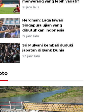
menyerang yang lebih variatif
16 jam lalu
Herdman: Laga lawan
Singapura ujian yang
dibutuhkan Indonesia
17 jam lalu
Sri Mulyani kembali duduki
jabatan di Bank Dunia
23 jam lalu
oto
Permintaa
jelang H
42 menit lalu