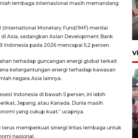
jumlah lembaga internasional masih memandang
Peningkatan perputaran
ekonomi Piala Presiden 2026
 (International Monetary Fund/IMF) menilai
1 jam lalu
di Asia, sedangkan Asian Development Bank
Indonesia pada 2026 mencapai 5,2 persen.
V
h tahan terhadap guncangan energi global terkait
arena ketergantungan energi terhadap kawasan
mlah negara Asia lainnya.
esesi Indonesia di bawah 5 persen, ini lebih
Serikat, Jepang, atau Kanada. Dunia masih
BNPB optimalkan penguatan
konomi yang cukup kuat,” ucapnya.
Desa Tangguh Bencana di
Jawa Timur
 terus memperkuat sinergi lintas lembaga untuk
5 Agustus 2026 19:09
mi nasional.