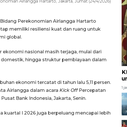
onomian Airlangga Hartarto, Jakarta, Jumat (24/4/2026)
 Bidang Perekonomian Airlangga Hartarto
p memiliki resiliensi kuat dan ruang untuk
i global.
 ekonomi nasional masih terjaga, mulai dari
i domestik, hingga struktur pembiayaan dalam
K
u
uhan ekonomi tercatat di tahun lalu 5,11 persen.
1 j
kata Airlangga dalam acara
Kick Off
Percepatan
 Pusat Bank Indonesia, Jakarta, Senin.
kuartal I 2026 juga berpeluang mencapai lebih