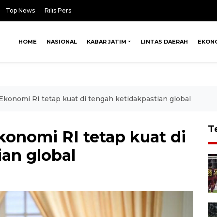
Top News
Rilis Pers
HOME
NASIONAL
KABAR JATIM
LINTAS DAERAH
EKON
Ekonomi RI tetap kuat di tengah ketidakpastian global
T
konomi RI tetap kuat di
an global