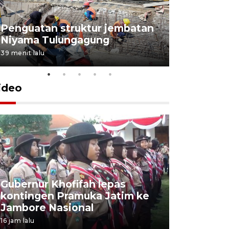
Penguatan struktur jembatan
Niyama Tulungagung
39 menit lalu
ideo
Gubernur Khofifah lepas
Mantan 
kontingen Pramuka Jatim ke
Ponorogo
Jambore Nasional
korupsi 
16 jam lalu
16 jam lalu