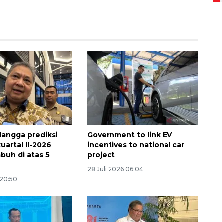
Ekspedisi Rupiah Berdaulat
2026 sambangi Papua
langga prediksi
Government to link EV
2026-08-06 13:15:00
uartal II-2026
incentives to national car
buh di atas 5
project
28 Juli 2026 06:04
 20:50