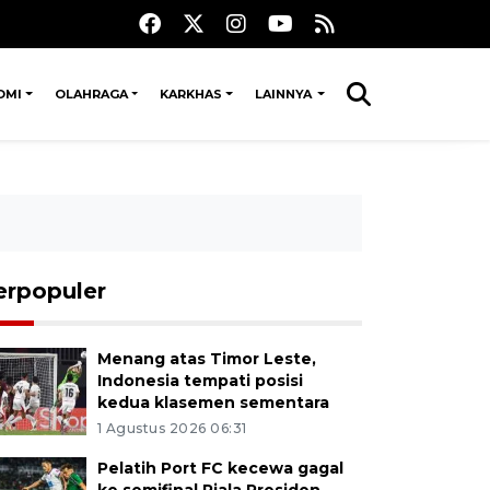
OMI
OLAHRAGA
KARKHAS
LAINNYA
erpopuler
Menang atas Timor Leste,
Indonesia tempati posisi
kedua klasemen sementara
1 Agustus 2026 06:31
Pelatih Port FC kecewa gagal