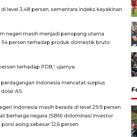
i di level 3,48 persen, sementara indeks keyakinan
m negeri masih menjadi penopang utama
r 54 persen terhadap produk domestik bruto
persen terhadap PDB,” ujarnya.
aca perdagangan Indonesia mencatat surplus
F
 dolar AS.
geri Indonesia masih berada di level 29,9 persen
rat berharga negara (SBN) didominasi investor
porsi asing sebesar 12,6 persen.