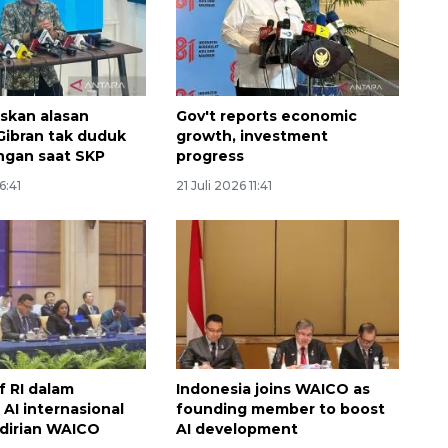
askan alasan
Gov't reports economic
ibran tak duduk
growth, investment
ngan saat SKP
progress
6:41
21 Juli 2026 11:41
f RI dalam
Indonesia joins WAICO as
 AI internasional
founding member to boost
dirian WAICO
AI development