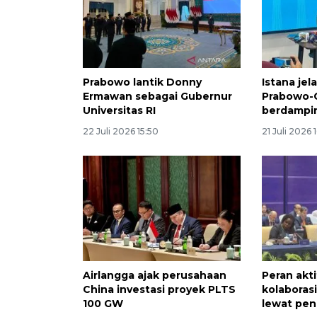
Prabowo lantik Donny
Istana jel
Ermawan sebagai Gubernur
Prabowo-G
Universitas RI
berdampi
22 Juli 2026 15:50
21 Juli 2026 1
Airlangga ajak perusahaan
Peran akti
China investasi proyek PLTS
kolaborasi
100 GW
lewat pen