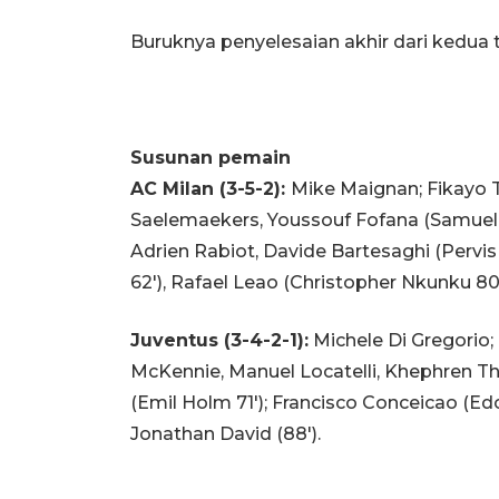
Buruknya penyelesaian akhir dari kedua 
Susunan pemain
AC Milan (3-5-2):
Mike Maignan; Fikayo T
Saelemaekers, Youssouf Fofana (Samuele R
Adrien Rabiot, Davide Bartesaghi (Pervis E
62'), Rafael Leao (Christopher Nkunku 80'
Juventus (3-4-2-1):
Michele Di Gregorio; 
McKennie, Manuel Locatelli, Khephren T
(Emil Holm 71'); Francisco Conceicao (Ed
Jonathan David (88').