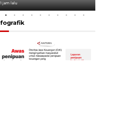
1 jam lalu
17 jam lalu
nfografik