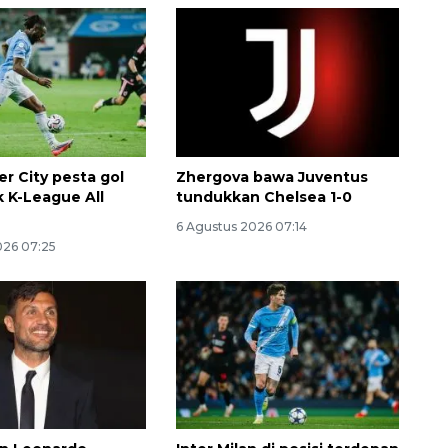
r City pesta gol
Zhergova bawa Juventus
k K-League All
tundukkan Chelsea 1-0
6 Agustus 2026 07:14
Ekspedisi Rupiah Berdaulat
026 07:25
2026 sambangi Papua
2026-08-06 13:15:00