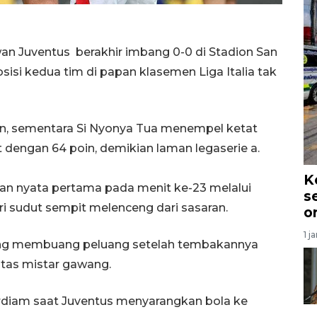
an Juventus berakhir imbang 0-0 di Stadion San
osisi kedua tim di papan klasemen Liga Italia tak
in, sementara Si Nyonya Tua menempel ketat
dengan 64 poin, demikian laman legaserie a.
K
 nyata pertama pada menit ke-23 melalui
s
 sudut sempit melenceng dari sasaran.
o
1 j
 yang membuang peluang setelah tembakannya
tas mistar gawang.
erdiam saat Juventus menyarangkan bola ke