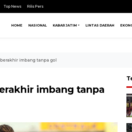
Top News
Rilis Pers
HOME
NASIONAL
KABAR JATIM
LINTAS DAERAH
EKON
 berakhir imbang tanpa gol
T
berakhir imbang tanpa