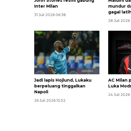
John Stones resmi gabung
Maldini d
Inter Milan
mundur dar
gagal latih
31 Juli 2026 06:38
28 Juli 2026
Jadi lapis Hojlund, Lukaku
AC Milan 
berpeluang tinggalkan
Luka Modr
Napoli
24 Juli 2026
26 Juli 2026 10:52