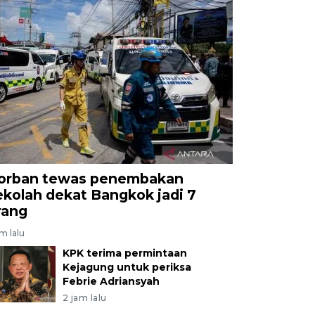
orban tewas penembakan
ekolah dekat Bangkok jadi 7
rang
am lalu
KPK terima permintaan
Kejagung untuk periksa
Febrie Adriansyah
2 jam lalu