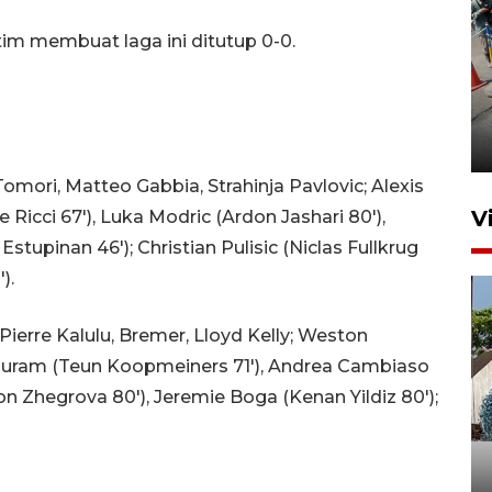
tim membuat laga ini ditutup 0-0.
Peningkatan perputaran
ekonomi Piala Presiden 2026
2 jam lalu
omori, Matteo Gabbia, Strahinja Pavlovic; Alexis
V
icci 67'), Luka Modric (Ardon Jashari 80'),
stupinan 46'); Christian Pulisic (Niclas Fullkrug
).
Pierre Kalulu, Bremer, Lloyd Kelly; Weston
huram (Teun Koopmeiners 71'), Andrea Cambiaso
on Zhegrova 80'), Jeremie Boga (Kenan Yildiz 80');
Bulog Ponorogo serap 8.600
ton jagung petani, 95 persen
dari target