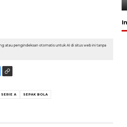
5 Agustus 2026 19:33
I
g atau pengindeksan otomatis untuk AI di situs web ini tanpa
SERIE A
SEPAK BOLA