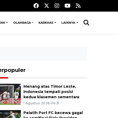
OMI
OLAHRAGA
KARKHAS
LAINNYA
erpopuler
Menang atas Timor Leste,
Indonesia tempati posisi
kedua klasemen sementara
1 Agustus 2026 06:31
Pelatih Port FC kecewa gagal