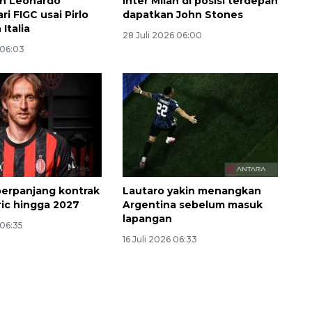
an Leonardo
Inter Milan di posisi terdepan
i FIGC usai Pirlo
dapatkan John Stones
 Italia
28 Juli 2026 06:00
 06:03
perpanjang kontrak
Lautaro yakin menangkan
ic hingga 2027
Argentina sebelum masuk
lapangan
 06:35
16 Juli 2026 06:33