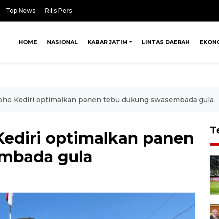
Top News
Rilis Pers
HOME
NASIONAL
KABAR JATIM
LINTAS DAERAH
EKON
ho Kediri optimalkan panen tebu dukung swasembada gula
T
ediri optimalkan panen
mbada gula