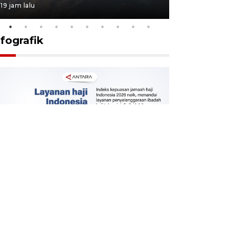
19 jam lalu
19 jam lalu
nfografik