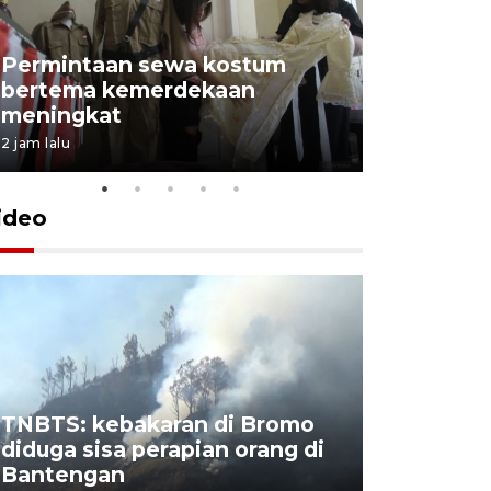
Permintaan sewa kostum
bertema kemerdekaan
Perpusta
meningkat
Lingkunga
2 jam lalu
2 jam lalu
ideo
TNBTS: kebakaran di Bromo
Khofifah 
diduga sisa perapian orang di
Bromo, a
Bantengan
capai 176