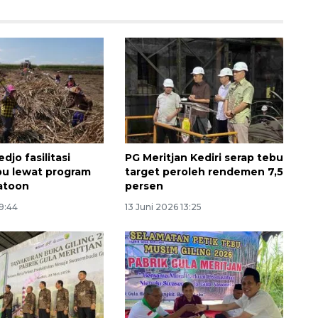
djo fasilitasi
PG Meritjan Kediri serap tebu
bu lewat program
target peroleh rendemen 7,5
atoon
persen
19:44
13 Juni 2026 13:25