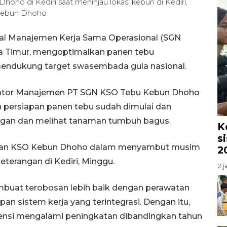
ho di Kediri saat meninjau lokasi kebun di Kediri,
Kebun Dhoho
onal Manajemen Kerja Sama Operasional (SGN
a Timur, mengoptimalkan panen tebu
mendukung target swasembada gula nasional.
dinator Manajemen PT SGN KSO Tebu Kebun Dhoho
n persiapan panen tebu sudah dimulai dan
ngan dan melihat tanaman tumbuh bagus.
K
s
apan KSO Kebun Dhoho dalam menyambut musim
2
eterangan di Kediri, Minggu.
2 j
uat terobosan lebih baik dengan perawatan
pan sistem kerja yang terintegrasi. Dengan itu,
ensi mengalami peningkatan dibandingkan tahun