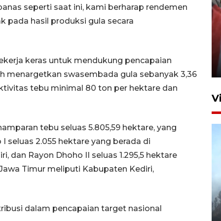
anas seperti saat ini, kami berharap rendemen
k pada hasil produksi gula secara
Penguatan struktur jembatan
Niyama Tulungagung
bekerja keras untuk mendukung pencapaian
7 Agustus 2026 14:36
ntah menargetkan swasembada gula sebanyak 3,36
tivitas tebu minimal 80 ton per hektare dan
V
amparan tebu seluas 5.805,59 hektare, yang
 I seluas 2.055 hektare yang berada di
, dan Rayon Dhoho II seluas 1.295,5 hektare
awa Timur meliputi Kabupaten Kediri,
BPBD Jatim kerahkan "Drone
Water Spray" bantu padamkan
ibusi dalam pencapaian target nasional
kebakaran Bromo