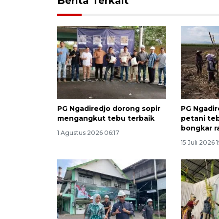
Berita Terkait
PG Ngadiredjo dorong sopir
PG Ngadire
mengangkut tebu terbaik
petani te
bongkar r
1 Agustus 2026 06:17
15 Juli 2026 