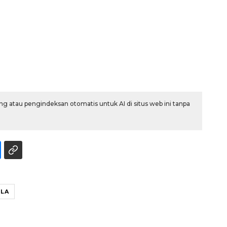
g atau pengindeksan otomatis untuk AI di situs web ini tanpa
160 ribu sambungan baru
jaringan gas 2026
2026-08-07 18:00:00
LA