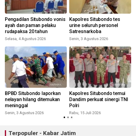
Pengadilan Situbondo vonis
Kapolres Situbondo tes
ayah dan paman pelaku
urine seluruh personel
rudapaksa 20 tahun
Satresnarkoba
Selasa, 4 Agustus 2026
Senin, 3 Agustus 2026
S
BPBD Situbondo laporkan
Kapolres Situbondo temui
nelayan hilang ditemukan
Dandim perkuat sinergi TNI
meninggal
Polri
Senin, 3 Agustus 2026
Rabu, 15 Juli 2026
K
Terpopuler - Kabar Jatim