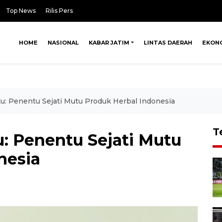
Top News
Rilis Pers
HOME
NASIONAL
KABAR JATIM
LINTAS DAERAH
EKON
u: Penentu Sejati Mutu Produk Herbal Indonesia
T
u: Penentu Sejati Mutu
nesia