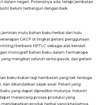
ri dalam negeri. Potensinya ada, tetapi jembatan
ndustri belum terbangun dengan baik.
jaminan mutu bahan baku herbal dari hulu
: penerapan GACP di tingkat petani, penggunaan
rinting)
berbasis HPTLC sebagai alat kendali
ngan monografi bahan baku dalam Farmakope
Memberantas kejahatan
jalanan Jakarta
 yang mengikat seluruh rantai pasok, dari petani
2026-08-05 18:00:00
bahan baku bukan lagi hambatan yang tak terduga.
r, dan dikendalikan sejak awal. Petani yang
ku yang dapat diprediksi mutunya. Industri
dapat merancang proses produksi yang
n mendapatkan produk herbal yang khasiatnya