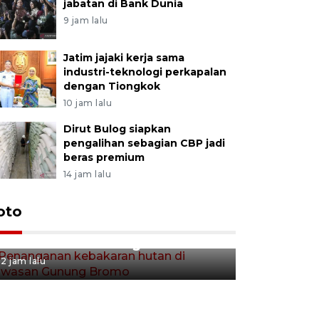
jabatan di Bank Dunia
9 jam lalu
Jatim jajaki kerja sama
industri-teknologi perkapalan
dengan Tiongkok
10 jam lalu
Dirut Bulog siapkan
pengalihan sebagian CBP jadi
beras premium
14 jam lalu
Gerakan 
oto
Penanganan kebakaran hutan
Tulungag
di kawasan Gunung Bromo
2 jam lalu
2 jam lalu