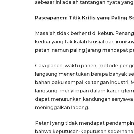
sebesar ini adalah tantangan nyata yan
Pascapanen: Titik Kritis yang Paling S
Masalah tidak berhenti di kebun. Penan
kedua yang tak kalah krusial dan ironisn
petani namun paling jarang mendapat per
Cara panen, waktu panen, metode penge
langsung menentukan berapa banyak sen
bahan baku sampai ke tangan industri. M
langsung, menyimpan dalam karung lem
dapat menurunkan kandungan senyawa a
meninggalkan ladang.
Petani yang tidak mendapat pendampin
bahwa keputusan-keputusan sederhana d