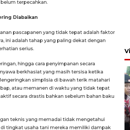
g belum terpecahkan.
ering Diabaikan
ganan pascapanen yang tidak tepat adalah faktor
ya, ini adalah tahap yang paling dekat dengan
hatian serius.
V
ringan, hingga cara penyimpanan secara
yawa berkhasiat yang masih tersisa ketika
engeringkan simplisia di bawah terik matahari
bap, atau memanen di waktu yang tidak tepat
ktif secara drastis bahkan sebelum bahan baku
BNPB optimalkan penguatan
Desa Tangguh Bencana di
Jawa Timur
gan teknis yang memadai tidak mengetahui
5 Agustus 2026 19:09
i tingkat usaha tani mereka memiliki dampak