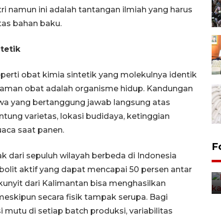
ri namun ini adalah tantangan ilmiah yang harus
itas bahan baku.
tetik
perti obat kimia sintetik yang molekulnya identik
naman obat adalah organisme hidup. Kandungan
awa yang bertanggung jawab langsung atas
ung varietas, lokasi budidaya, ketinggian
uaca saat panen.
Uji fungsi jembatan kereta api
F
k dari sepuluh wilayah berbeda di Indonesia
di Jember
lit aktif yang dapat mencapai 50 persen antar
5 Agustus 2026 22:18
 kunyit dari Kalimantan bisa menghasilkan
 meskipun secara fisik tampak serupa. Bagi
 mutu di setiap batch produksi, variabilitas