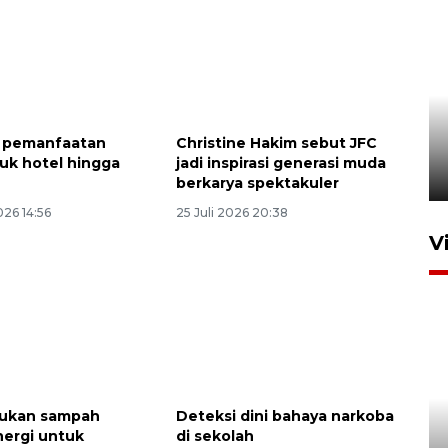
Uji fungsi jembatan kereta api
r pemanfaatan
Christine Hakim sebut JFC
di Jember
tuk hotel hingga
jadi inspirasi generasi muda
5 Agustus 2026 22:18
berkarya spektakuler
26 14:56
25 Juli 2026 20:38
V
pukan sampah
Deteksi dini bahaya narkoba
BNPB optimalkan penguatan
ergi untuk
di sekolah