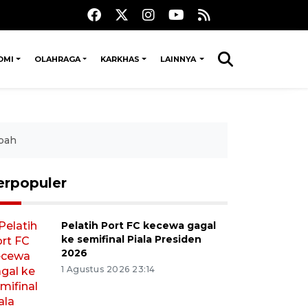
OMI
OLAHRAGA
KARKHAS
LAINNYA
pah
erpopuler
Pelatih Port FC kecewa gagal
ke semifinal Piala Presiden
2026
1 Agustus 2026 23:14