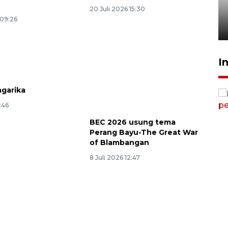
Desa Tangguh Bencana di
20 Juli 2026 15:30
Jawa Timur
 09:26
5 Agustus 2026 19:09
I
garika
1:46
BEC 2026 usung tema
Perang Bayu-The Great War
of Blambangan
8 Juli 2026 12:47