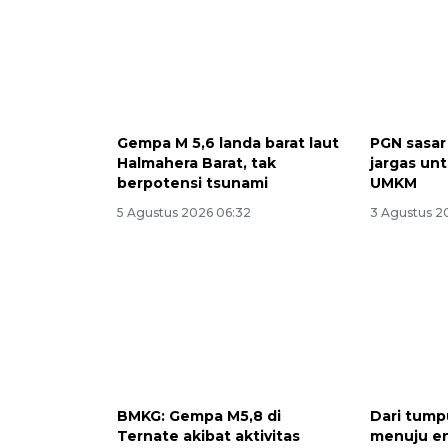
Gempa M 5,6 landa barat laut
PGN sasa
Halmahera Barat, tak
jargas un
berpotensi tsunami
UMKM
5 Agustus 2026 06:32
3 Agustus 20
BMKG: Gempa M5,8 di
Dari tum
Ternate akibat aktivitas
menuju en