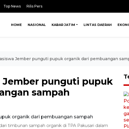
Top News
Rilis Pers
HOME
NASIONAL
KABAR JATIM
LINTAS DAERAH
EKON
asiswa Jember punguti pupuk organik dari pembuangan sam
T
 Jember punguti pupuk
uangan sampah
i timbunan sampah organik di TPA Pakusari dalam