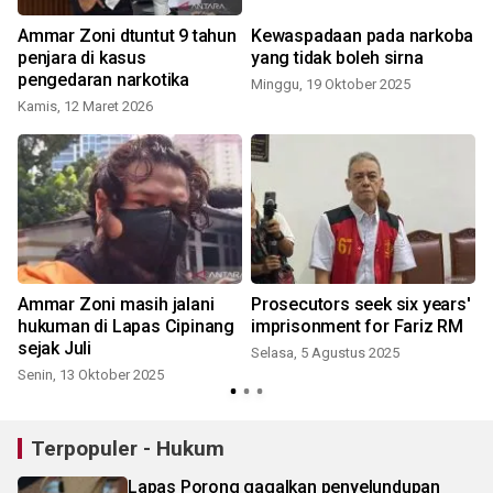
Ammar Zoni dtuntut 9 tahun
Kewaspadaan pada narkoba
penjara di kasus
yang tidak boleh sirna
pengedaran narkotika
Minggu, 19 Oktober 2025
Kamis, 12 Maret 2026
K
Ammar Zoni masih jalani
Prosecutors seek six years'
hukuman di Lapas Cipinang
imprisonment for Fariz RM
sejak Juli
Selasa, 5 Agustus 2025
Senin, 13 Oktober 2025
Terpopuler - Hukum
Lapas Porong gagalkan penyelundupan