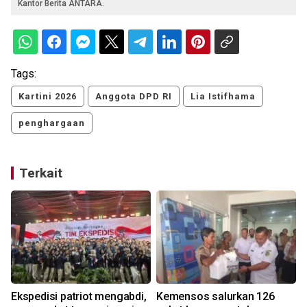
Kantor Berita ANTARA.
Tags:
Kartini 2026
Anggota DPD RI
Lia Istifhama
penghargaan
Terkait
n
Ekspedisi patriot mengabdi,
Kemensos salurkan 126