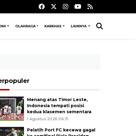
OMI
OLAHRAGA
KARKHAS
LAINNYA
erpopuler
Menang atas Timor Leste,
Indonesia tempati posisi
kedua klasemen sementara
1 Agustus 2026 06:31
Pelatih Port FC kecewa gagal