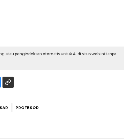
g atau pengindeksan otomatis untuk AI di situs web ini tanpa
Vaksin HPV untuk siswa laki-
laki
2026-08-06 06:30:00
SAR
PROFESOR