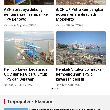
ASN Surabaya dukung
iCOP UK Petra kembangkan
pengurangan sampah ke
potensi enam dusun di
TPA Benowo
Mojokerto
Kamis, 6 Agustus 2026
Kamis, 30 Juli 2026
S
Pelindo kawal kedatangan
Pemkab Situbondo siapkan
QCC dan RTG baru untuk
pembangunan TPS di
TPS dan Belawan
kawasan pesisir
Selasa, 28 Juli 2026
Senin, 27 Juli 2026
K
Terpopuler - Ekonomi