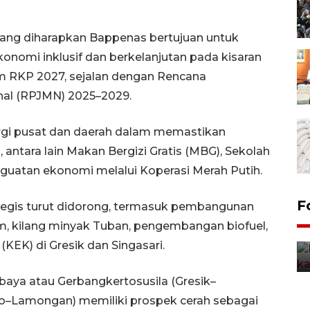
ang diharapkan Bappenas bertujuan untuk
nomi inklusif dan berkelanjutan pada kisaran
am RKP 2027, sejalan dengan Rencana
al (RPJMN) 2025–2029.
rgi pusat dan daerah dalam memastikan
 antara lain Makan Bergizi Gratis (MBG), Sekolah
enguatan ekonomi melalui Koperasi Merah Putih.
Uji fungsi jembatan kereta api
F
rategis turut didorong, termasuk pembangunan
di Jember
m, kilang minyak Tuban, pengembangan biofuel,
5 Agustus 2026 22:18
(KEK) di Gresik dan Singasari.
baya atau Gerbangkertosusila (Gresik–
o–Lamongan) memiliki prospek cerah sebagai