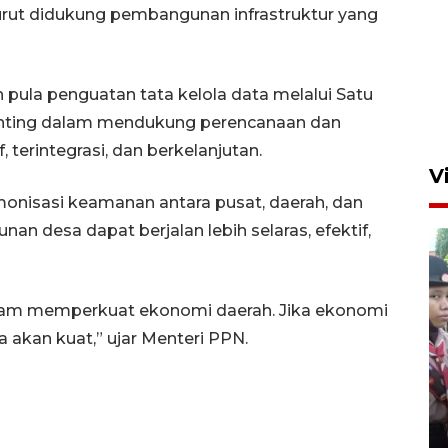
turut didukung pembangunan infrastruktur yang
pula penguatan tata kelola data melalui Satu
penting dalam mendukung perencanaan dan
terintegrasi, dan berkelanjutan.
V
onisasi keamanan antara pusat, daerah, dan
n desa dapat berjalan lebih selaras, efektif,
alam memperkuat ekonomi daerah. Jika ekonomi
 akan kuat,” ujar Menteri PPN.
BNPB optimalkan penguatan
Desa Tangguh Bencana di
Jawa Timur
5 Agustus 2026 19:09