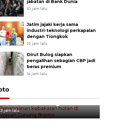
jabatan di Bank Dunia
10 jam lalu
Jatim jajaki kerja sama
industri-teknologi perkapalan
dengan Tiongkok
10 jam lalu
Dirut Bulog siapkan
pengalihan sebagian CBP jadi
beras premium
14 jam lalu
Gerakan 
oto
Penanganan kebakaran hutan
Tulungag
di kawasan Gunung Bromo
3 jam lalu
2 jam lalu