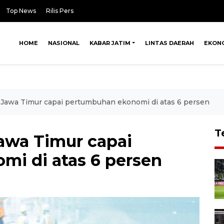
Top News
Rilis Pers
HOME
NASIONAL
KABAR JATIM
LINTAS DAERAH
EKON
Jawa Timur capai pertumbuhan ekonomi di atas 6 persen
T
awa Timur capai
i di atas 6 persen