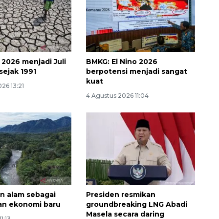
 2026 menjadi Juli
BMKG: El Nino 2026
sejak 1991
berpotensi menjadi sangat
kuat
26 13:21
4 Agustus 2026 11:04
Memberantas kejahatan
jalanan Jakarta
2026-08-05 18:00:00
n alam sebagai
Presiden resmikan
an ekonomi baru
groundbreaking LNG Abadi
Masela secara daring
11:13