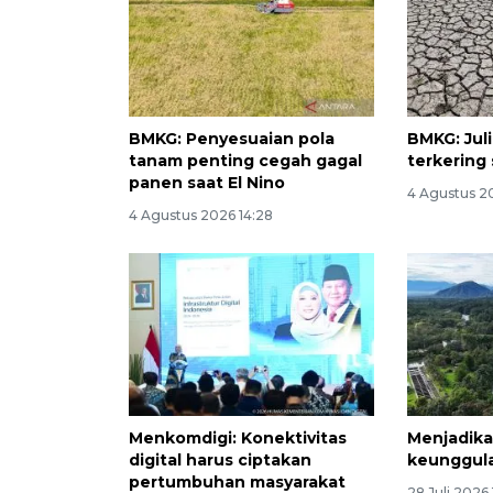
BMKG: Penyesuaian pola
BMKG: Juli
tanam penting cegah gagal
terkering 
panen saat El Nino
4 Agustus 20
4 Agustus 2026 14:28
Menkomdigi: Konektivitas
Menjadika
digital harus ciptakan
keunggul
pertumbuhan masyarakat
28 Juli 2026 