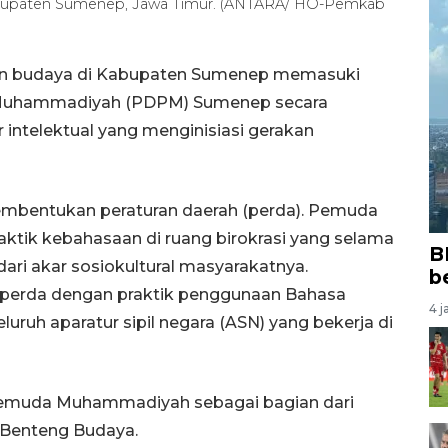
Kabupaten Sumenep, Jawa Timur. (ANTARA/ HO-Pemkab
an budaya di Kabupaten Sumenep memasuki
 Muhammadiyah (PDPM) Sumenep secara
 intelektual yang menginisiasi gerakan
 pembentukan peraturan daerah (perda). Pemuda
ik kebahasaan di ruang birokrasi yang selama
B
dari akar sosiokultural masyarakatnya.
b
perda dengan praktik penggunaan Bahasa
4 j
luruh aparatur sipil negara (ASN) yang bekerja di
h Pemuda Muhammadiyah sebagai bagian dari
 Benteng Budaya.