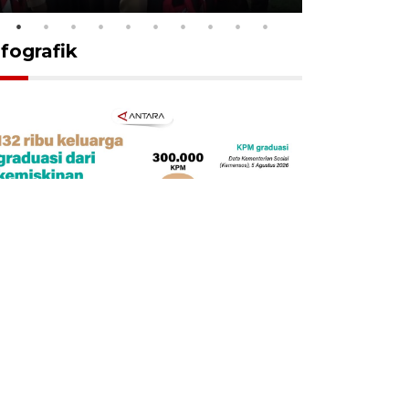
nfografik