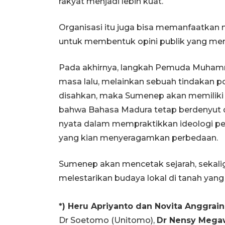
rakyat menjadi lebih kuat.
Organisasi itu juga bisa memanfaatkan 
untuk membentuk opini publik yang me
Pada akhirnya, langkah Pemuda Muhamm
masa lalu, melainkan sebuah tindakan pol
disahkan, maka Sumenep akan memiliki
bahwa Bahasa Madura tetap berdenyut di
nyata dalam mempraktikkan ideologi pele
yang kian menyeragamkan perbedaan.
Sumenep akan mencetak sejarah, sekali
melestarikan budaya lokal di tanah yang 
*) Heru Apriyanto dan Novita Anggrain
Dr Soetomo (Unitomo),
Dr Nensy Megaw