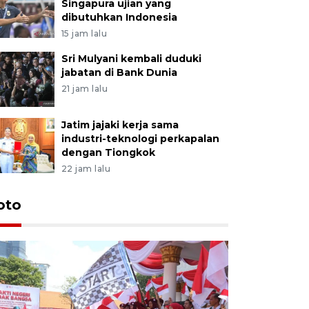
Singapura ujian yang
dibutuhkan Indonesia
15 jam lalu
Sri Mulyani kembali duduki
jabatan di Bank Dunia
21 jam lalu
Jatim jajaki kerja sama
industri-teknologi perkapalan
dengan Tiongkok
22 jam lalu
oto
Penangan
di kawas
14 jam lalu