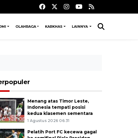
OMI
OLAHRAGA
KARKHAS
LAINNYA
erpopuler
Menang atas Timor Leste,
Indonesia tempati posisi
kedua klasemen sementara
1 Agustus 2026 06:31
Pelatih Port FC kecewa gagal