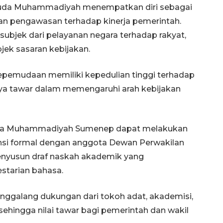
Pemuda Muhammadiyah menempatkan diri sebagai
dan pengawasan terhadap kinerja pemerintah.
subjek dari pelayanan negara terhadap rakyat,
jek sasaran kebijakan.
epemudaan memiliki kepedulian tinggi terhadap
daya tawar dalam memengaruhi arah kebijakan
Vaksin HPV untuk siswa laki-
laki
uda Muhammadiyah Sumenep dapat melakukan
2026-08-06 06:30:00
iensi formal dengan anggota Dewan Perwakilan
nyusun draf naskah akademik yang
starian bahasa.
galang dukungan dari tokoh adat, akademisi,
sehingga nilai tawar bagi pemerintah dan wakil