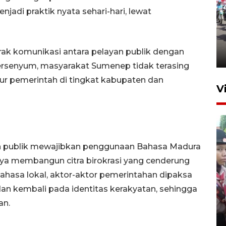
jadi praktik nyata sehari-hari, lewat
Gubernur Jatim sosialisasikan
pembebasan pajak kendaraan
rak komunikasi antara pelayan publik dengan
23 jam lalu
ersenyum, masyarakat Sumenep tidak terasing
ur pemerintah di tingkat kabupaten dan
V
an publik mewajibkan penggunaan Bahasa Madura
aya membangun citra birokrasi yang cenderung
asa lokal, aktor-aktor pemerintahan dipaksa
BNPB optimalkan penguatan
an kembali pada identitas kerakyatan, sehingga
Desa Tangguh Bencana di
an.
Jawa Timur
5 Agustus 2026 19:09