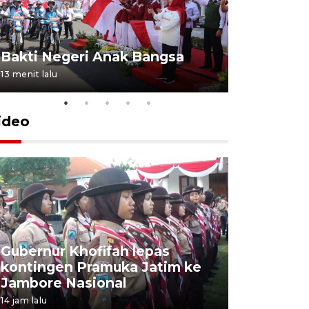
Bakti Negeri Anak Bangsa
13 menit lalu
ideo
Gubernur Khofifah lepas
Mantan 
kontingen Pramuka Jatim ke
Ponorogo
Jambore Nasional
korupsi 
14 jam lalu
14 jam lalu