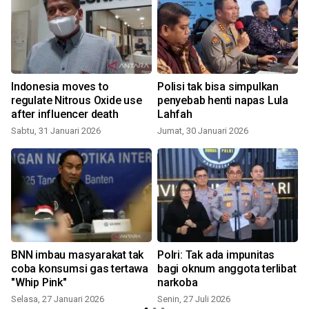
Indonesia moves to
Polisi tak bisa simpulkan
regulate Nitrous Oxide use
penyebab henti napas Lula
after influencer death
Lahfah
Sabtu, 31 Januari 2026
Jumat, 30 Januari 2026
S
BNN imbau masyarakat tak
Polri: Tak ada impunitas
coba konsumsi gas tertawa
bagi oknum anggota terlibat
"Whip Pink"
narkoba
Selasa, 27 Januari 2026
Senin, 27 Juli 2026
R