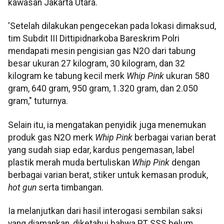
kawasan Jakarta Utara.
'Setelah dilakukan pengecekan pada lokasi dimaksud,
tim Subdit III Dittipidnarkoba Bareskrim Polri
mendapati mesin pengisian gas N2O dari tabung
besar ukuran 27 kilogram, 30 kilogram, dan 32
kilogram ke tabung kecil merk
Whip Pink
ukuran 580
gram, 640 gram, 950 gram, 1.320 gram, dan 2.050
gram," tuturnya.
Selain itu, ia mengatakan penyidik juga menemukan
produk gas N2O merk
Whip Pink
berbagai varian berat
yang sudah siap edar, kardus pengemasan, label
plastik merah muda bertuliskan
Whip Pink
dengan
berbagai varian berat, stiker untuk kemasan produk,
hot gun
serta timbangan.
Ia melanjutkan dari hasil interogasi sembilan saksi
yang diamankan, diketahui bahwa PT SSS belum