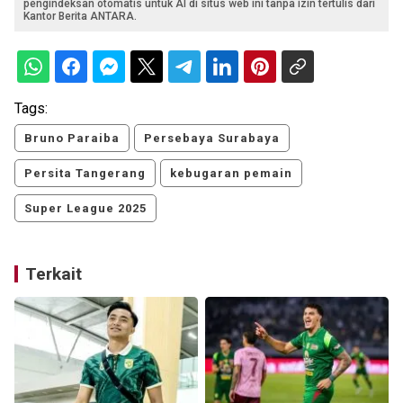
pengindeksan otomatis untuk AI di situs web ini tanpa izin tertulis dari
Kantor Berita ANTARA.
Tags:
Bruno Paraiba
Persebaya Surabaya
Persita Tangerang
kebugaran pemain
Super League 2025
Terkait