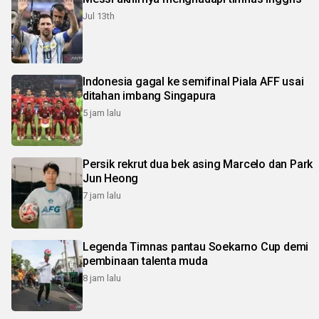
Jul 13th
Indonesia gagal ke semifinal Piala AFF usai
ditahan imbang Singapura
5 jam lalu
Persik rekrut dua bek asing Marcelo dan Park
Jun Heong
7 jam lalu
Legenda Timnas pantau Soekarno Cup demi
pembinaan talenta muda
8 jam lalu