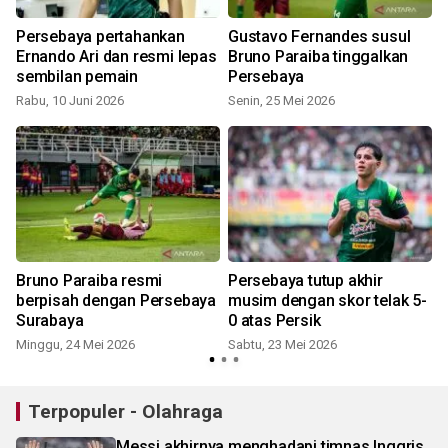
Persebaya pertahankan
Gustavo Fernandes susul
Ernando Ari dan resmi lepas
Bruno Paraiba tinggalkan
sembilan pemain
Persebaya
S
Rabu, 10 Juni 2026
Senin, 25 Mei 2026
Bruno Paraiba resmi
Persebaya tutup akhir
berpisah dengan Persebaya
musim dengan skor telak 5-
Surabaya
0 atas Persik
J
Minggu, 24 Mei 2026
Sabtu, 23 Mei 2026
Terpopuler - Olahraga
Messi akhirnya menghadapi timnas Inggris