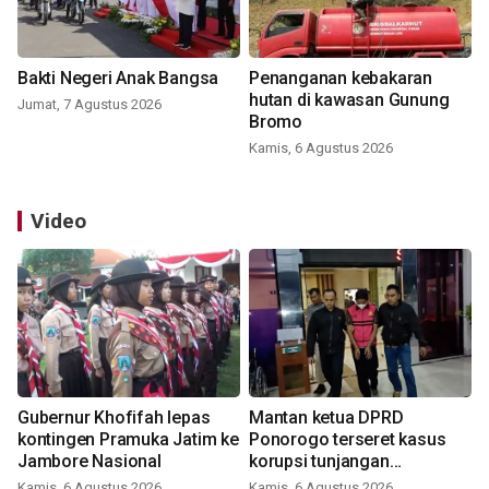
Bakti Negeri Anak Bangsa
Penanganan kebakaran
hutan di kawasan Gunung
Jumat, 7 Agustus 2026
Bromo
Kamis, 6 Agustus 2026
Video
Gubernur Khofifah lepas
Mantan ketua DPRD
kontingen Pramuka Jatim ke
Ponorogo terseret kasus
Jambore Nasional
korupsi tunjangan
perumahan
Kamis, 6 Agustus 2026
Kamis, 6 Agustus 2026