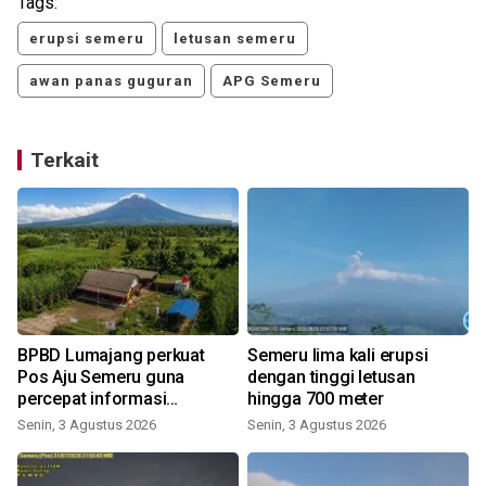
Tags:
erupsi semeru
letusan semeru
awan panas guguran
APG Semeru
Terkait
BPBD Lumajang perkuat
Semeru lima kali erupsi
Pos Aju Semeru guna
dengan tinggi letusan
percepat informasi
hingga 700 meter
kebencanaan
Senin, 3 Agustus 2026
Senin, 3 Agustus 2026
K