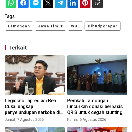
Tags:
Lamongan
Jawa Timur
WBL
Dibudporapar
Terkait
Legislator apresiasi Bea
Pemkab Lamongan
Cukai ungkap
luncurkan donasi berbasis
penyelundupan narkoba di
QRIS untuk cegah stunting
Soetta
Jumat, 7 Agustus 2026
Kamis, 6 Agustus 2026