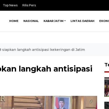
Top News
Rilis Pers
HOME
NASIONAL
KABAR JATIM
LINTAS DAERAH
EKON
iapkan langkah antisipasi kekeringan di Jatim
T
an langkah antisipasi
m