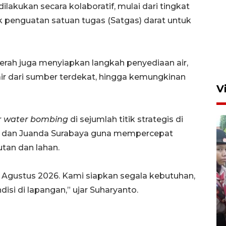
kukan secara kolaboratif, mulai dari tingkat
 penguatan satuan tugas (Satgas) darat untuk
erah juga menyiapkan langkah penyediaan air,
air dari sumber terdekat, hingga kemungkinan
V
r
water bombing
di sejumlah titik strategis di
iun dan Juanda Surabaya guna mempercepat
tan dan lahan.
a Agustus 2026. Kami siapkan segala kebutuhan,
BNPB optimalkan penguatan
disi di lapangan,” ujar Suharyanto.
Desa Tangguh Bencana di
Jawa Timur
5 Agustus 2026 19:09