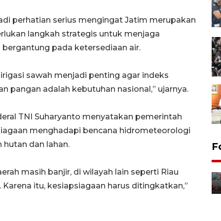
jadi perhatian serius mengingat Jatim merupakan
rlukan langkah strategis untuk menjaga
 bergantung pada ketersediaan air.
rigasi sawah menjadi penting agar indeks
an pangan adalah kebutuhan nasional,” ujarnya.
deral TNI Suharyanto menyatakan pemerintah
siagaan menghadapi bencana hidrometeorologi
n hutan dan lahan.
Uji fungsi jembatan kereta api
F
di Jember
5 Agustus 2026 22:18
rah masih banjir, di wilayah lain seperti Riau
 Karena itu, kesiapsiagaan harus ditingkatkan,”