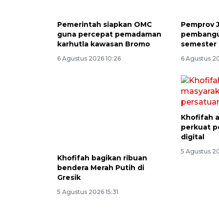
Pemerintah siapkan OMC
Pemprov J
guna percepat pemadaman
pembangu
karhutla kawasan Bromo
semester 
6 Agustus 2026 10:26
6 Agustus 2
Khofifah 
perkuat p
digital
5 Agustus 2
Khofifah bagikan ribuan
bendera Merah Putih di
Gresik
5 Agustus 2026 15:31