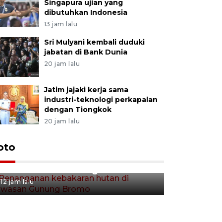
Singapura ujian yang
dibutuhkan Indonesia
13 jam lalu
Sri Mulyani kembali duduki
jabatan di Bank Dunia
20 jam lalu
Jatim jajaki kerja sama
industri-teknologi perkapalan
dengan Tiongkok
20 jam lalu
Gerakan 
oto
Penanganan kebakaran hutan
Tulungag
di kawasan Gunung Bromo
12 jam lalu
12 jam lalu