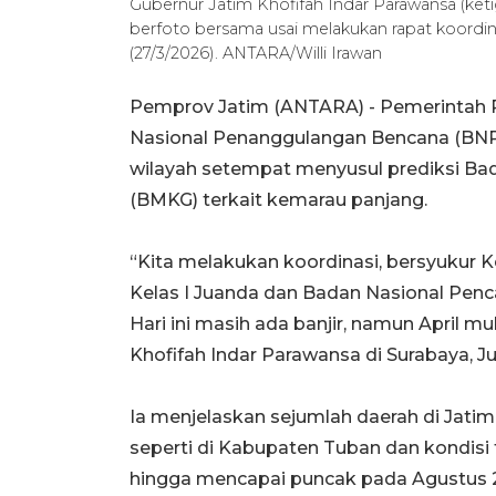
Gubernur Jatim Khofifah Indar Parawansa (ke
berfoto bersama usai melakukan rapat koordin
(27/3/2026). ANTARA/Willi Irawan
Pemprov Jatim (ANTARA) - Pemerintah 
Nasional Penanggulangan Bencana (BNPB
wilayah setempat menyusul prediksi Bad
(BMKG) terkait kemarau panjang.
“Kita melakukan koordinasi, bersyukur
Kelas I Juanda dan Badan Nasional Penc
Hari ini masih ada banjir, namun April m
Khofifah Indar Parawansa di Surabaya, J
Ia menjelaskan sejumlah daerah di Jatim
seperti di Kabupaten Tuban dan kondisi
hingga mencapai puncak pada Agustus 