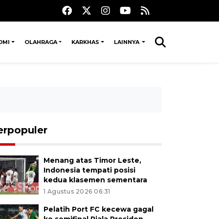
OMI
OLAHRAGA
KARKHAS
LAINNYA
erpopuler
Menang atas Timor Leste,
Indonesia tempati posisi
kedua klasemen sementara
1 Agustus 2026 06:31
Pelatih Port FC kecewa gagal