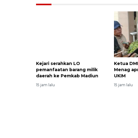
Kejari serahkan LO
Ketua DMI
pemanfaatan barang milik
Menag apr
daerah ke Pemkab Madiun
UKIM
15 jam lalu
15 jam lalu