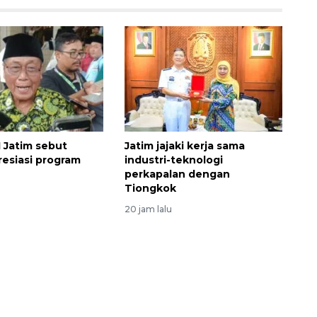
 Jatim sebut
Jatim jajaki kerja sama
Vaksin HPV untuk siswa laki-
esiasi program
industri-teknologi
perkapalan dengan
laki
Tiongkok
2026-08-06 06:30:00
20 jam lalu