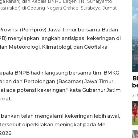
tiga kanan) dan Kepala BNPB Letjen TNI Suharyanto
asi (rakor) di Gedung Negara Grahadi Surabaya, Jumat
Provinsi (Pemprov) Jawa Timur bersama Badan
) menyiapkan langkah antisipasi kekeringan di
an Meteorologi, Klimatologi, dan Geofisika
 Kepala BNPB hadir langsung bersama tim, BMKG
B
arian dan Pertolongan (Basarnas) Jawa Timur.
b
ulai ada potensi kekeringan,” kata Gubernur Jatim
2 j
umat.
 bahkan telah mengalami kekeringan lebih awal,
 tersebut diperkirakan meningkat pada Mei
2026.