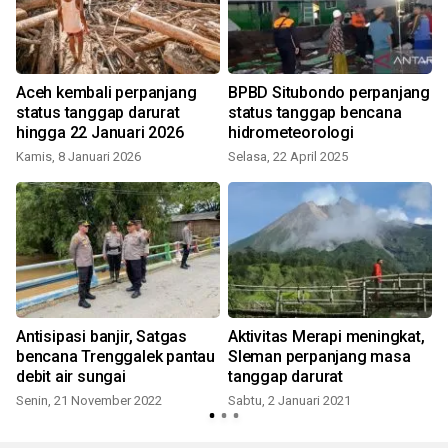
Aceh kembali perpanjang
BPBD Situbondo perpanjang
status tanggap darurat
status tanggap bencana
hingga 22 Januari 2026
hidrometeorologi
Kamis, 8 Januari 2026
Selasa, 22 April 2025
Antisipasi banjir, Satgas
Aktivitas Merapi meningkat,
bencana Trenggalek pantau
Sleman perpanjang masa
debit air sungai
tanggap darurat
Senin, 21 November 2022
Sabtu, 2 Januari 2021
S