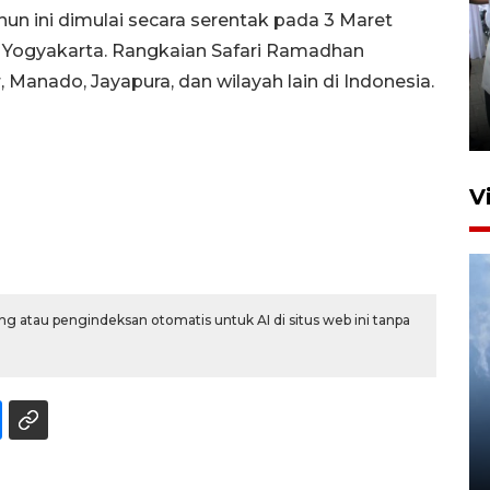
un ini dimulai secara serentak pada 3 Maret
 Yogyakarta. Rangkaian Safari Ramadhan
Pameran multiproduk
 Manado, Jayapura, dan wilayah lain di Indonesia.
Surabaya Great Expo
22 jam lalu
V
g atau pengindeksan otomatis untuk AI di situs web ini tanpa
Kabag Keuangan DPRD
Ponorogo tersangka korupsi
tunjangan perumahan
5 Agustus 2026 04:35