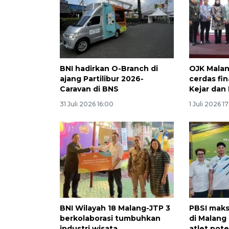
BNI hadirkan O-Branch di
OJK Malan
ajang Partilibur 2026-
cerdas fi
Caravan di BNS
Kejar dan
31 Juli 2026 16:00
1 Juli 2026 1
BNI Wilayah 18 Malang-JTP 3
PBSI maks
berkolaborasi tumbuhkan
di Malang
industri wisata
atlet pote