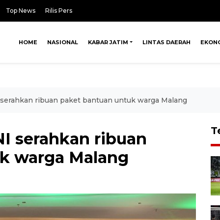
Top News
Rilis Pers
HOME
NASIONAL
KABAR JATIM
LINTAS DAERAH
EKON
 serahkan ribuan paket bantuan untuk warga Malang
T
I serahkan ribuan
uk warga Malang