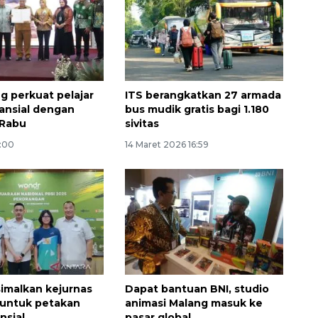
g perkuat pelajar
ITS berangkatkan 27 armada
nansial dengan
bus mudik gratis bagi 1.180
 Rabu
sivitas
7:00
14 Maret 2026 16:59
Memberantas kejahatan
jalanan Jakarta
2026-08-05 18:00:00
imalkan kejurnas
Dapat bantuan BNI, studio
 untuk petakan
animasi Malang masuk ke
nsial
pasar global