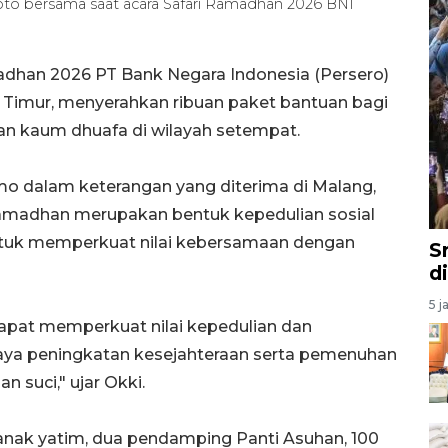
oto bersama saat acara Safari Ramadhan 2026 BNI
dhan 2026 PT Bank Negara Indonesia (Persero)
a Timur, menyerahkan ribuan paket bantuan bagi
an kaum dhuafa di wilayah setempat.
mo dalam keterangan yang diterima di Malang,
Ramadhan merupakan bentuk kepedulian sosial
untuk memperkuat nilai kebersamaan dengan
S
d
5 j
dapat memperkuat nilai kepedulian dan
ya peningkatan kesejahteraan serta pemenuhan
 suci," ujar Okki.
anak yatim, dua pendamping Panti Asuhan, 100