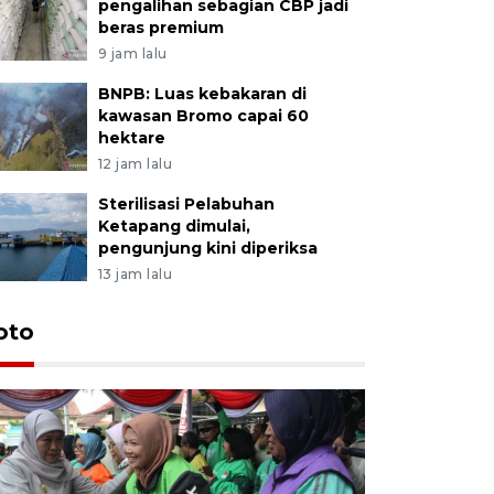
pengalihan sebagian CBP jadi
beras premium
9 jam lalu
BNPB: Luas kebakaran di
kawasan Bromo capai 60
hektare
12 jam lalu
Sterilisasi Pelabuhan
Ketapang dimulai,
pengunjung kini diperiksa
13 jam lalu
Uji fungs
oto
di Jembe
22 jam lalu