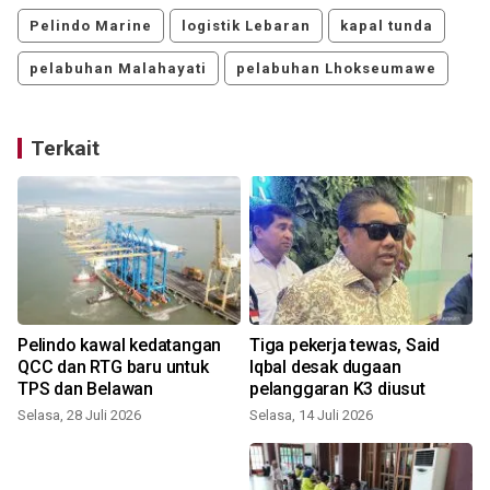
Pelindo Marine
logistik Lebaran
kapal tunda
pelabuhan Malahayati
pelabuhan Lhokseumawe
Terkait
Pelindo kawal kedatangan
Tiga pekerja tewas, Said
QCC dan RTG baru untuk
Iqbal desak dugaan
TPS dan Belawan
pelanggaran K3 diusut
Selasa, 28 Juli 2026
Selasa, 14 Juli 2026
J