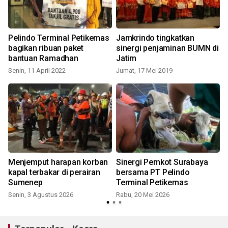
Pelindo Terminal Petikemas
Jamkrindo tingkatkan
bagikan ribuan paket
sinergi penjaminan BUMN di
bantuan Ramadhan
Jatim
Senin, 11 April 2022
Jumat, 17 Mei 2019
Menjemput harapan korban
Sinergi Pemkot Surabaya
kapal terbakar di perairan
bersama PT Pelindo
Sumenep
Terminal Petikemas
b
Senin, 3 Agustus 2026
Rabu, 20 Mei 2026
S