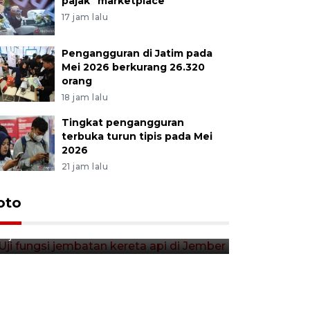
pajak "marketplace"
17 jam lalu
Pengangguran di Jatim pada
Mei 2026 berkurang 26.320
orang
18 jam lalu
Tingkat pengangguran
terbuka turun tipis pada Mei
2026
21 jam lalu
Uji fungsi jembatan kereta api
oto
Tera timb
di Jember
di pasar t
11 jam lalu
12 jam lalu