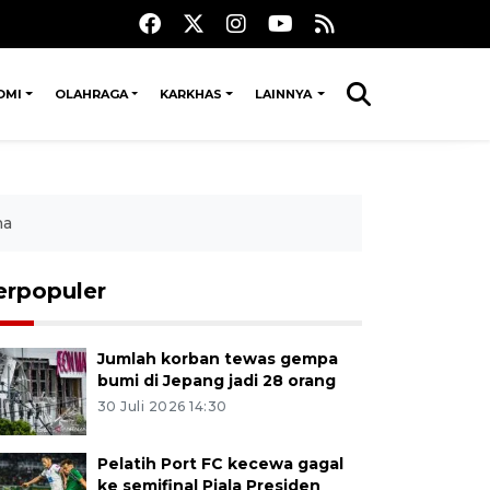
OMI
OLAHRAGA
KARKHAS
LAINNYA
na
erpopuler
Jumlah korban tewas gempa
bumi di Jepang jadi 28 orang
30 Juli 2026 14:30
Pelatih Port FC kecewa gagal
ke semifinal Piala Presiden