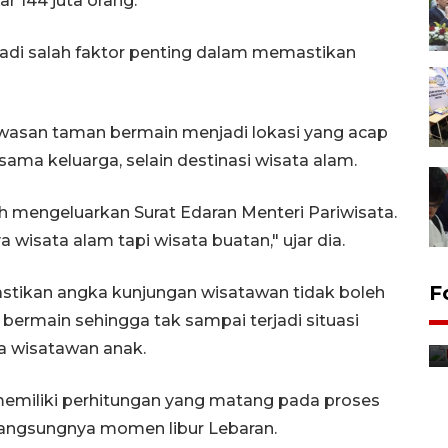
r 144 juta orang.
adi salah faktor penting dalam memastikan
awasan taman bermain menjadi lokasi yang acap
rsama keluarga, selain destinasi wisata alam.
h mengeluarkan Surat Edaran Menteri Pariwisata.
 wisata alam tapi wisata buatan," ujar dia.
F
stikan angka kunjungan wisatawan tidak boleh
Distribusi bantuan mesin
bermain sehingga tak sampai terjadi situasi
pertanian di Kediri
 wisatawan anak.
12 jam lalu
memiliki perhitungan yang matang pada proses
angsungnya momen libur Lebaran.