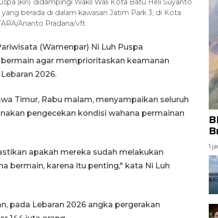
spa (kiri) didampingi Wakil Wali Kota Batu Heli Suyanto
yang berada di dalam kawasan Jatim Park 3, di Kota
TARA/Ananto Pradana/vft.
Pariwisata (Wamenpar) Ni Luh Puspa
n bermain agar memprioritaskan keamanan
 Lebaran 2026.
Jawa Timur, Rabu malam, menyampaikan seluruh
anakan pengecekan kondisi wahana permainan
B
B
1 j
mastikan apakah mereka sudah melakukan
bermain, karena itu penting," kata Ni Luh
n, pada Lebaran 2026 angka pergerakan