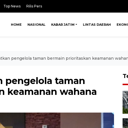
Top News
Rilis Pers
HOME
NASIONAL
KABAR JATIM
LINTAS DAERAH
EKON
tkan pengelola taman bermain prioritaskan keamanan waha
T
 pengelola taman
kan keamanan wahana