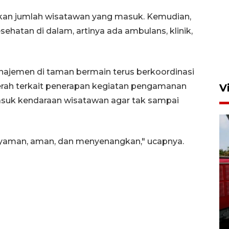
kan jumlah wisatawan yang masuk. Kemudian,
ehatan di dalam, artinya ada ambulans, klinik,
anajemen di taman bermain terus berkoordinasi
daerah terkait penerapan kegiatan pengamanan
V
 masuk kendaraan wisatawan agar tak sampai
 nyaman, aman, dan menyenangkan," ucapnya.
Basarnas hentikan operasi
kedaruratan KM Mutiara
Sentosa II
4 Agustus 2026 22:38