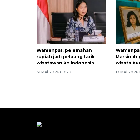
Wamenpar: pelemahan
Wamenpar
rupiah jadi peluang tarik
Marsinah 
wisatawan ke Indonesia
wisata bu
31 Mei 2026 07:22
17 Mei 2026 