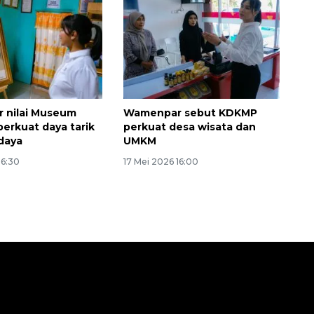
 nilai Museum
Wamenpar sebut KDKMP
perkuat daya tarik
perkuat desa wisata dan
daya
UMKM
16:30
17 Mei 2026 16:00