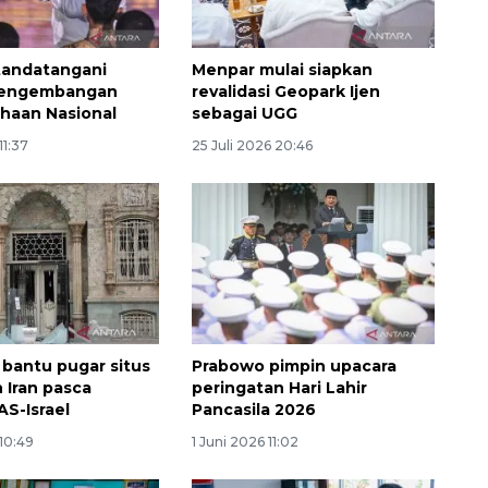
tandatangani
Menpar mulai siapkan
Pengembangan
revalidasi Geopark Ijen
haan Nasional
sebagai UGG
11:37
25 Juli 2026 20:46
Waspadai penyakit saat
musim kemarau
2026-08-05 12:00:00
 bantu pugar situs
Prabowo pimpin upacara
 Iran pasca
peringatan Hari Lahir
AS-Israel
Pancasila 2026
 10:49
1 Juni 2026 11:02